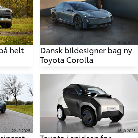
10.11.2025
30.10.2025
på helt
Dansk bildesigner bag ny
Toyota Corolla
22.10.2025
16.10.2025
mineret
Toyota i spidsen for