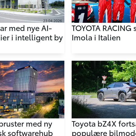
23.04.2026
lar med nye AI-
TOYOTA RACING se
er i intelligent by
Imola i Italien
14.04.2026
pruster med ny
Toyota bZ4X forts
sk softwarehub
populære bilmod