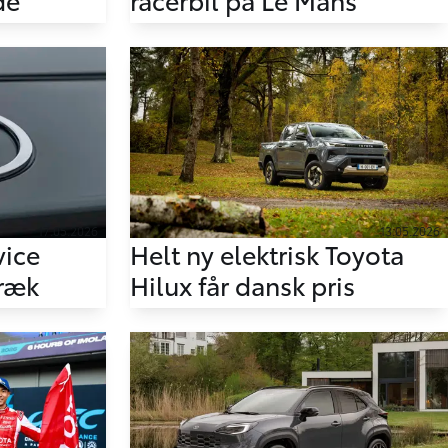
17.05.2026
13.05.2026
vice
Helt ny elektrisk Toyota
træk
Hilux får dansk pris