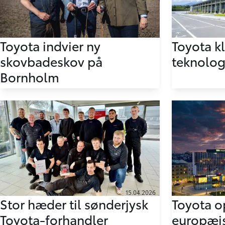
04.05.2026
Toyota indvier ny
Toyota k
skovbadeskov på
teknologi
Bornholm
15.04.2026
Stor hæder til sønderjysk
Toyota o
Toyota-forhandler
europæi