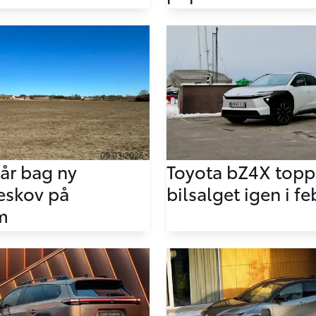
09.03.2026
tår bag ny
Toyota bZ4X topp
eskov på
bilsalget igen i fe
m