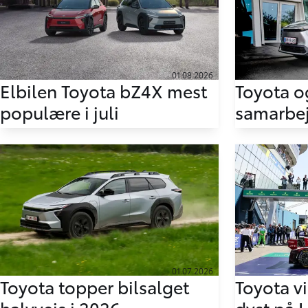
01.08.2026
Elbilen Toyota bZ4X mest
Toyota o
populære i juli
samarbej
01.07.2026
Toyota topper bilsalget
Toyota vi
halvvejs i 2026
dyst på 