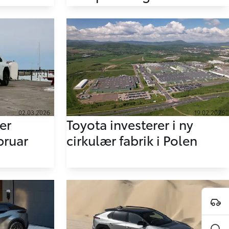
02.03.2026
19.02.2026
er
Toyota investerer i ny
bruar
cirkulær fabrik i Polen