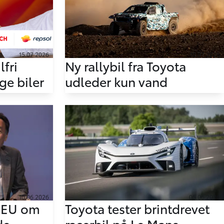
15.07.2026
10.07.2026
lfri
Ny rallybil fra Toyota
ge biler
udleder kun vand
10.06.2026
05.06.2026
r EU om
Toyota tester brintdrevet
de
racerbil på Le Mans