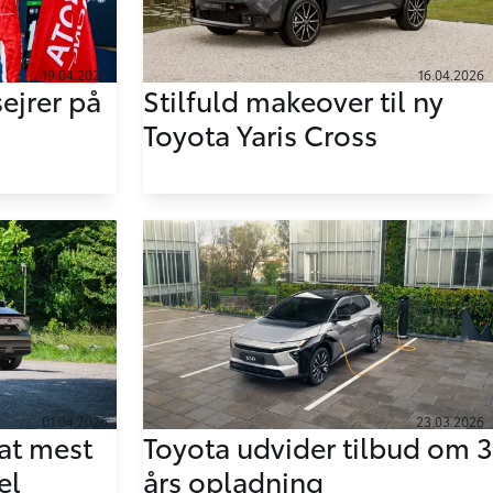
19.04.2026
16.04.2026
jrer på
Stilfuld makeover til ny
Toyota Yaris Cross
01.04.2026
23.03.2026
at mest
Toyota udvider tilbud om 3
el
års opladning