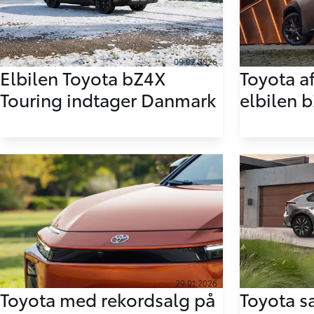
09.02.2026
Elbilen Toyota bZ4X
Toyota af
Touring indtager Danmark
elbilen 
29.01.2026
Toyota med rekordsalg på
Toyota s