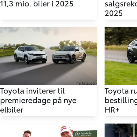
11,3 mio. biler i 2025
salgsreko
2025
18.12.2025
Toyota inviterer til
Toyota r
premieredage på nye
bestillin
elbiler
HR+