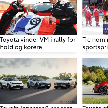
30.11.2025
Toyota vinder VM i rally for
Tre nomi
hold og kørere
sportspr
24.10.2025
Toyota lancerer 0 procent
Toyota af