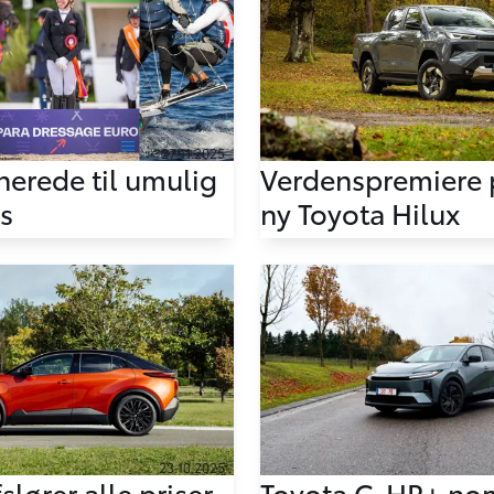
27.11.2025
nerede til umulig
Verdenspremiere 
is
ny Toyota Hilux
23.10.2025
slører alle priser
Toyota C-HR+ no