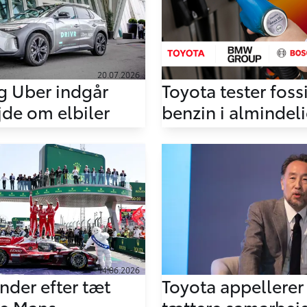
20.07.2026
g Uber indgår
Toyota tester fossi
de om elbiler
benzin i almindeli
14.06.2026
nder efter tæt
Toyota appellere
Le Mans
tættere samarbej