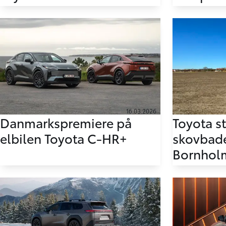
16.03.2026
Danmarkspremiere på
Toyota s
elbilen Toyota C-HR+
skovbad
Bornhol