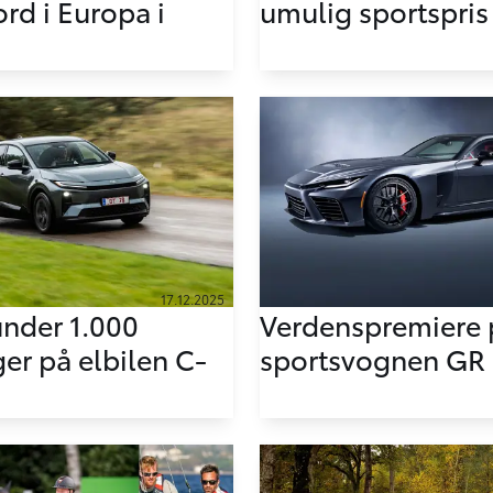
rd i Europa i
umulig sportspris
17.12.2025
under 1.000
Verdenspremiere 
ger på elbilen C-
sportsvognen GR