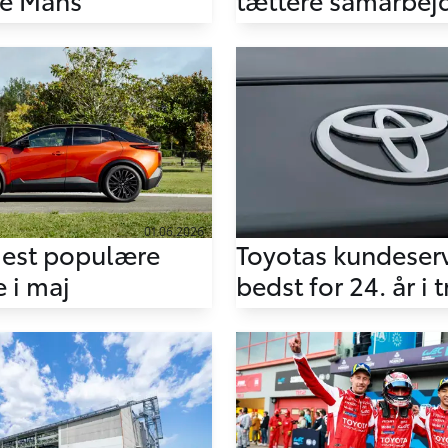
01.06.2026
mest populære
Toyotas kundeser
 i maj
bedst for 24. år i 