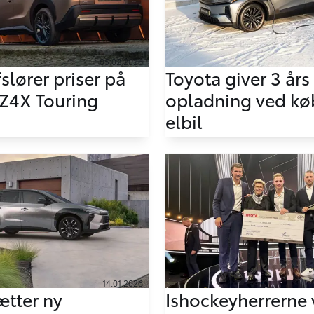
05.02.2026
slører priser på
Toyota giver 3 års
bZ4X Touring
opladning ved køb
elbil
14.01.2026
ætter ny
Ishockeyherrerne 