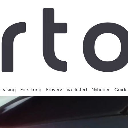
Leasing
Forsikring
Erhverv
Værksted
Nyheder
Guide