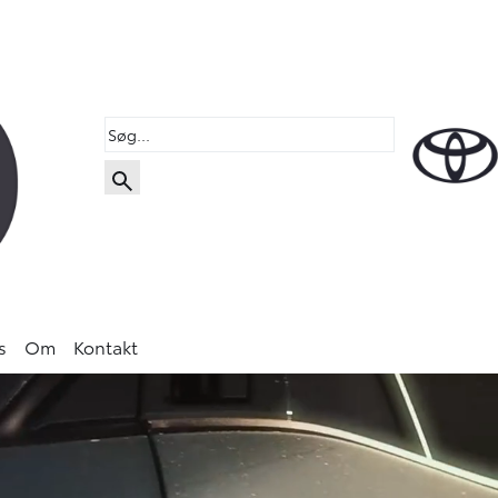
s
Om
Kontakt