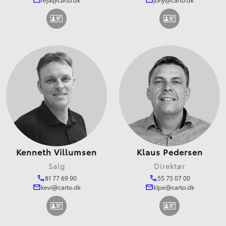
Kenneth Villumsen
Klaus Pedersen
Salg
Direktør
81 77 69 90
55 75 07 00
kevi@carto.dk
klpe@carto.dk