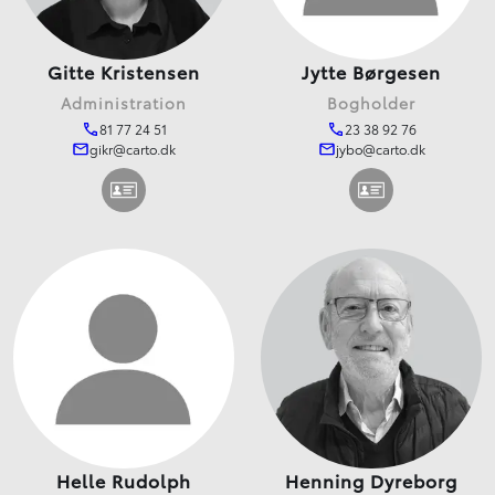
Gitte Kristensen
Jytte Børgesen
Administration
Bogholder
81 77 24 51
23 38 92 76
gikr@carto.dk
jybo@carto.dk
Helle Rudolph
Henning Dyreborg