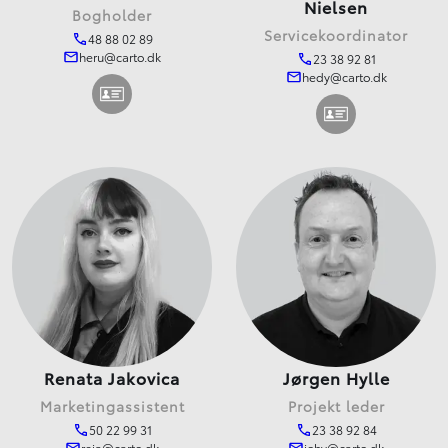
Nielsen
Bogholder
Servicekoordinator
48 88 02 89
heru@carto.dk
23 38 92 81
hedy@carto.dk
Renata Jakovica
Jørgen Hylle
Marketingassistent
Projekt leder
50 22 99 31
23 38 92 84
reja@carto.dk
johy@carto.dk