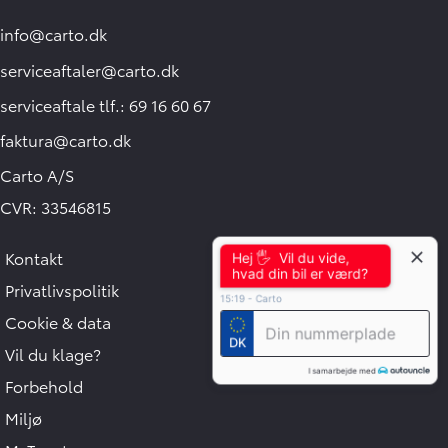
info@carto.dk
serviceaftaler@carto.dk
serviceaftale tlf.: 69 16 60 67
faktura@carto.dk
Carto A/S
CVR: 33546815
Kontakt
Hej 🖐 Vil du vide,
hvad din bil er værd?
Privatlivspolitik
15:19
-
Carto
Cookie & data
DK
Vil du klage?
I samarbejde med
Forbehold
Miljø