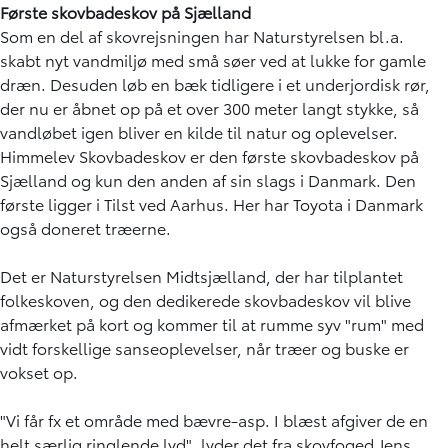
Første skovbadeskov på Sjælland
Som en del af skovrejsningen har Naturstyrelsen bl.a.
skabt nyt vandmiljø med små søer ved at lukke for gamle
dræn. Desuden løb en bæk tidligere i et underjordisk rør,
der nu er åbnet op på et over 300 meter langt stykke, så
vandløbet igen bliver en kilde til natur og oplevelser.
Himmelev Skovbadeskov er den første skovbadeskov på
Sjælland og kun den anden af sin slags i Danmark. Den
første ligger i Tilst ved Aarhus. Her har Toyota i Danmark
også doneret træerne.
Det er Naturstyrelsen Midtsjælland, der har tilplantet
folkeskoven, og den dedikerede skovbadeskov vil blive
afmærket på kort og kommer til at rumme syv "rum" med
vidt forskellige sanseoplevelser, når træer og buske er
vokset op.
"Vi får fx et område med bævre-asp. I blæst afgiver de en
helt særlig ringlende lyd", lyder det fra skovfoged Jens