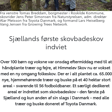
Fra venstre Tomas Breddam, borgmester i Roskilde Kommune,
skovrider Jens Peter Simonsen fra Naturstyrelsen, adm. direktør
Alar Metsson fra Toyota Danmark, og formand Lars Heiselberg
Vang Jensen fra Growing Trees Network.
Sjællands første skovbadeskov
indviet
Over 100 børn og voksne var onsdag eftermiddag med til at
håndplante træer og fejre, at Himmelev Skov nu er vokset
med en ny omgang folkeskov. Der er i alt plantet ca. 65.000
nye, hjemmehørende træer og buske på et 40 hektar stort
areal - svarende til 56 fodboldbaner. Et særligt dedikeret
areal er indrettet som skovbadeskov - den første på
Sjælland og kun anden af sin slags i Danmark - med alle
træer og buske doneret af Toyota Danmark.