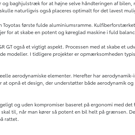
og baghjulstræk for at højne selve håndteringen af bilen, når
lle naturligvis også placeres optimalt for det lavest mul
m Toyotas første fulde aluminiumsramme. Kulfiberforstærke
ljer for at skabe en potent og køreglad maskine i fuld balanc
 GT også et vigtigt aspekt. Processen med at skabe et udve
inede modeller. I tidligere projekter er opmærksomheden typi
deelle aerodynamiske elementer. Herefter har aerodynamik-i
at opnå et design, der understøtter både aerodynamik og de 
ligt og uden kompromiser baseret på ergonomi med det for
skal til, når man kører så potent en bil helt på grænsen. Der
å rattet.