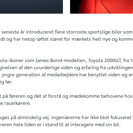
este år introduceret flere storroste sportslige biler som 
idt og har netop løftet sløret for mærkets helt nye og kom
Toyota-ikoner som James Bond-modellen, Toyota 2000GT, fra 
ivelsen af den uvurderlige viden og erfaring fra udviklinge
yngre generation af medarbejdere har benyttet viden og erfa
g før.
på føreren og dét at forstå og imødekomme behovene hos de 
le racerkørere.
ges på almindelig vej. Ingeniørerne har ikke blot fokuseret
eren hele tiden er i stand til at interagere med sin bil.