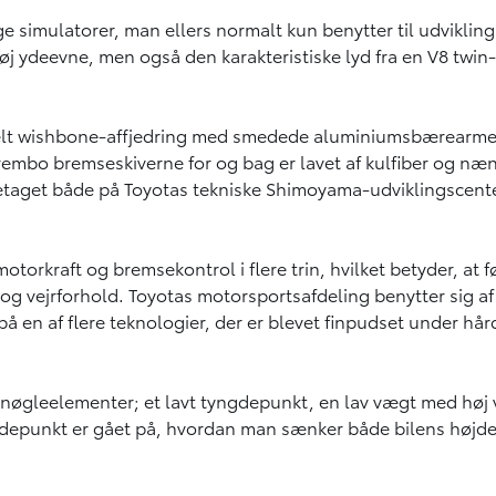
ige simulatorer, man ellers normalt kun benytter til udvikli
høj ydeevne, men også den karakteristiske lyd fra en V8 tw
elt wishbone-affjedring med smedede aluminiumsbærearme b
Brembo bremseskiverne for og bag er lavet af kulfiber og næ
retaget både på Toyotas tekniske Shimoyama-udviklingscente
rkraft og bremsekontrol i flere trin, hvilket betyder, at før
g vejrforhold. Toyotas motorsportsafdeling benytter sig af 
å en af flere teknologier, der er blevet finpudset under hård
e nøgleelementer; et lavt tyngdepunkt, en lav vægt med høj 
tyngdepunkt er gået på, hvordan man sænker både bilens højd