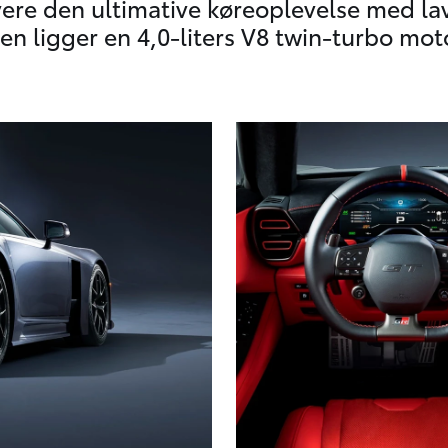
evere den ultimative køreoplevelse med l
 ligger en 4,0-liters V8 twin-turbo mot