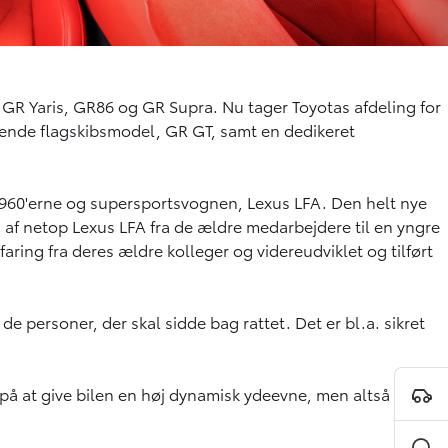
GR Yaris, GR86 og GR Supra. Nu tager Toyotas afdeling for
mende flagskibsmodel, GR GT, samt en dedikeret
1960'erne og supersportsvognen, Lexus LFA. Den helt nye
n af netop Lexus LFA fra de ældre medarbejdere til en yngre
ring fra deres ældre kolleger og videreudviklet og tilført
personer, der skal sidde bag rattet. Det er bl.a. sikret
 på at give bilen en høj dynamisk ydeevne, men altså også