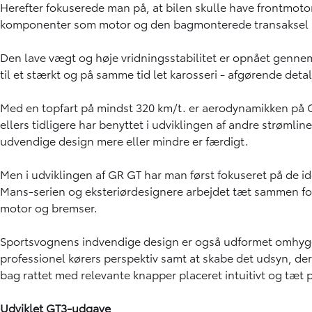
Herefter fokuserede man på, at bilen skulle have frontmotor 
komponenter som motor og den bagmonterede transaksel sku
Den lave vægt og høje vridningsstabilitet er opnået genne
til et stærkt og på samme tid let karosseri - afgørende deta
Med en topfart på mindst 320 km/t. er aerodynamikken på GR
ellers tidligere har benyttet i udviklingen af andre strøml
udvendige design mere eller mindre er færdigt.
Men i udviklingen af GR GT har man først fokuseret på de i
Mans-serien og eksteriørdesignere arbejdet tæt sammen for 
motor og bremser.
Sportsvognens indvendige design er også udformet omhygge
professionel kørers perspektiv samt at skabe det udsyn, der 
bag rattet med relevante knapper placeret intuitivt og tæt p
Udviklet GT3-udgave