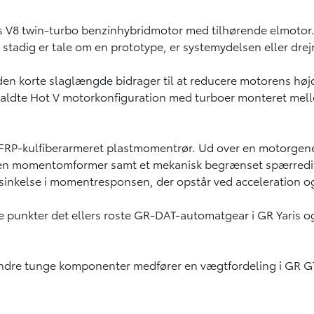
rs V8 twin-turbo benzinhybridmotor med tilhørende elmotor
stadig er tale om en prototype, er systemydelsen eller dre
den korte slaglængde bidrager til at reducere motorens høj
kaldte Hot V motorkonfiguration med turboer monteret me
 CFRP-kulfiberarmeret plastmomentrør. Ud over en motorgener
r en momentomformer samt et mekanisk begrænset spærrediff
rsinkelse i momentresponsen, der opstår ved acceleration og
e punkter det ellers roste GR-DAT-automatgear i GR Yaris og
 andre tunge komponenter medfører en vægtfordeling i GR G