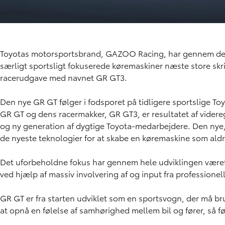
Toyotas motorsportsbrand, GAZOO Racing, har gennem de sen
særligt sportsligt fokuserede køremaskiner næste store skr
racerudgave med navnet GR GT3.
Den nye GR GT følger i fodsporet på tidligere sportslige 
GR GT og dens racermakker, GR GT3, er resultatet af videreg
og ny generation af dygtige Toyota-medarbejdere. Den nye, 
de nyeste teknologier for at skabe en køremaskine som aldri
Det uforbeholdne fokus har gennem hele udviklingen været 
ved hjælp af massiv involvering af og input fra professionel
GR GT er fra starten udviklet som en sportsvogn, der må bru
at opnå en følelse af samhørighed mellem bil og fører, så før