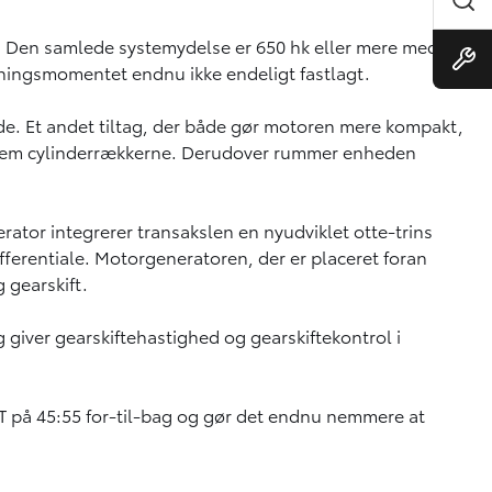
. Den samlede systemydelse er 650 hk eller mere med et
jningsmomentet endnu ikke endeligt fastlagt.
de. Et andet tiltag, der både gør motoren mere kompakt,
llem cylinderrækkerne. Derudover rummer enheden
ator integrerer transakslen en nyudviklet otte-trins
erentiale. Motorgeneratoren, der er placeret foran
 gearskift.
 giver gearskiftehastighed og gearskiftekontrol i
T på 45:55 for-til-bag og gør det endnu nemmere at