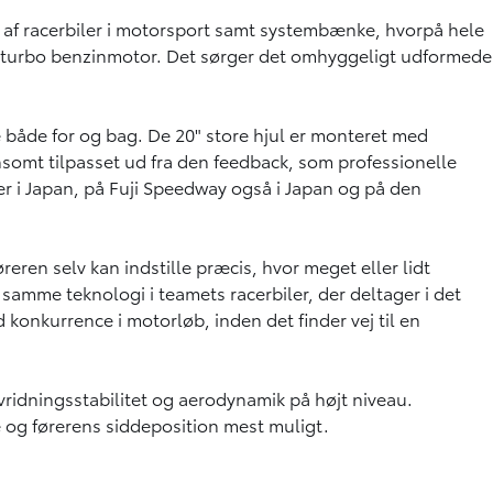
ng af racerbiler i motorsport samt systembænke, hvorpå hele
in-turbo benzinmotor. Det sørger det omhyggeligt udformede
åde for og bag. De 20" store hjul er monteret med
nsomt tilpasset ud fra den feedback, som professionelle
r i Japan, på Fuji Speedway også i Japan og på den
eren selv kan indstille præcis, hvor meget eller lidt
samme teknologi i teamets racerbiler, der deltager i det
 konkurrence i motorløb, inden det finder vej til en
vridningsstabilitet og aerodynamik på højt niveau.
e og førerens siddeposition mest muligt.