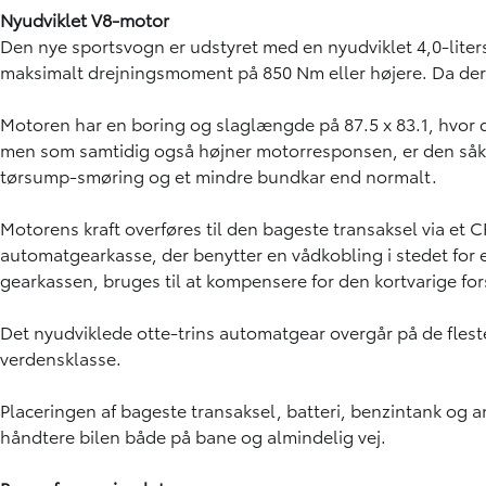
Nyudviklet V8-motor
Den nye sportsvogn er udstyret med en nyudviklet 4,0-lite
maksimalt drejningsmoment på 850 Nm eller højere. Da der 
Motoren har en boring og slaglængde på 87.5 x 83.1, hvor 
men som samtidig også højner motorresponsen, er den så
tørsump-smøring og et mindre bundkar end normalt.
Motorens kraft overføres til den bageste transaksel via et
automatgearkasse, der benytter en vådkobling i stedet fo
gearkassen, bruges til at kompensere for den kortvarige fo
Det nyudviklede otte-trins automatgear overgår på de flest
verdensklasse.
Placeringen af bageste transaksel, batteri, benzintank og
håndtere bilen både på bane og almindelig vej.