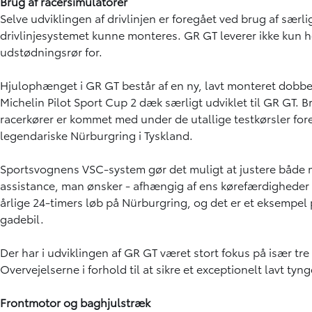
Brug af racersimulatorer
Selve udviklingen af drivlinjen er foregået ved brug af særl
drivlinjesystemet kunne monteres. GR GT leverer ikke kun 
udstødningsrør for.
Hjulophænget i GR GT består af en ny, lavt monteret dobb
Michelin Pilot Sport Cup 2 dæk særligt udviklet til GR GT. 
racerkører er kommet med under de utallige testkørsler fo
legendariske Nürburgring i Tyskland.
Sportsvognens VSC-system gør det muligt at justere både moto
assistance, man ønsker - afhængig af ens kørefærdigheder o
årlige 24-timers løb på Nürburgring, og det er et eksempel p
gadebil.
Der har i udviklingen af GR GT været stort fokus på især tr
Overvejelserne i forhold til at sikre et exceptionelt lavt 
Frontmotor og baghjulstræk