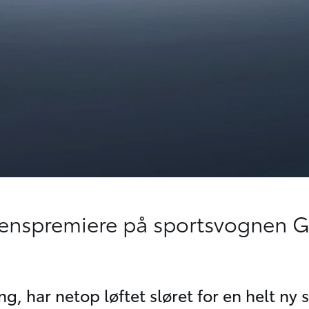
enspremiere på sportsvognen 
har netop løftet sløret for en helt ny s