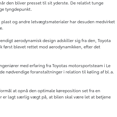
 den bliver presset til sit yderste. De relativt tunge
ige tyngdepunkt.
t plast og andre letvægtsmaterialer har desuden medvirket
e.
ndigt aerodynamisk design adskiller sig fra den, Toyota
sk først blevet rettet mod aerodynamikken, efter det
ngeniører med erfaring fra Toyotas motorsportsteam i Le
nødvendige foranstaltninger i relation til køling af bl.a.
mål at opnå den optimale køreposition set fra en
 er lagt særlig vægt på, at bilen skal være let at betjene