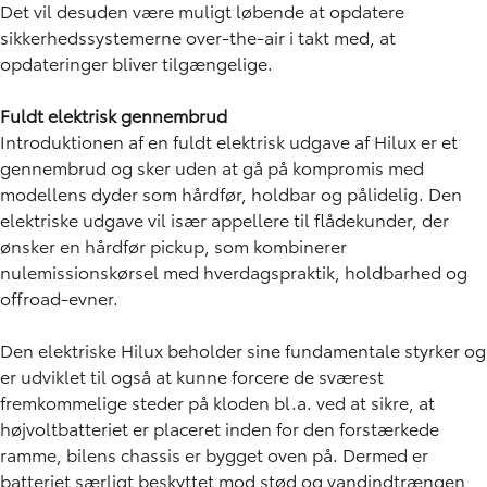
Det vil desuden være muligt løbende at opdatere
sikkerhedssystemerne over-the-air i takt med, at
opdateringer bliver tilgængelige.
Fuldt elektrisk gennembrud
Introduktionen af en fuldt elektrisk udgave af Hilux er et
gennembrud og sker uden at gå på kompromis med
modellens dyder som hårdfør, holdbar og pålidelig. Den
elektriske udgave vil især appellere til flådekunder, der
ønsker en hårdfør pickup, som kombinerer
nulemissionskørsel med hverdagspraktik, holdbarhed og
offroad-evner.
Den elektriske Hilux beholder sine fundamentale styrker og
er udviklet til også at kunne forcere de sværest
fremkommelige steder på kloden bl.a. ved at sikre, at
højvoltbatteriet er placeret inden for den forstærkede
ramme, bilens chassis er bygget oven på. Dermed er
batteriet særligt beskyttet mod stød og vandindtrængen,