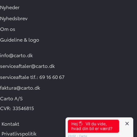
Nyheder
Nyhedsbrev
Om os
Guideline & logo
info@carto.dk
serviceaftaler@carto.dk
serviceaftale tlf.: 69 16 60 67
faktura@carto.dk
Carto A/S
CVR: 33546815
Kontakt
Hej 🖐 Vil du vide,
hvad din bil er værd?
Privatlivspolitik
23:02
-
Carto