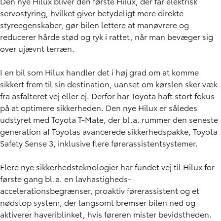
Den nye Hilux bliver den første Hilux, der får elektrisk
servostyring, hvilket giver betydeligt mere direkte
styreegenskaber, gør bilen lettere at manøvrere og
reducerer hårde stød og ryk i rattet, når man bevæger sig
over ujævnt terræn.
I en bil som Hilux handler det i høj grad om at komme
sikkert frem til sin destination, uanset om kørslen sker væk
fra asfalteret vej eller ej. Derfor har Toyota haft stort fokus
på at optimere sikkerheden. Den nye Hilux er således
udstyret med Toyota T-Mate, der bl.a. rummer den seneste
generation af Toyotas avancerede sikkerhedspakke, Toyota
Safety Sense 3, inklusive flere førerassistentsystemer.
Flere nye sikkerhedsteknologier har fundet vej til Hilux for
første gang bl.a. en lavhastigheds-
accelerationsbegrænser, proaktiv førerassistent og et
nødstop system, der langsomt bremser bilen ned og
aktiverer haveriblinket, hvis føreren mister bevidstheden.