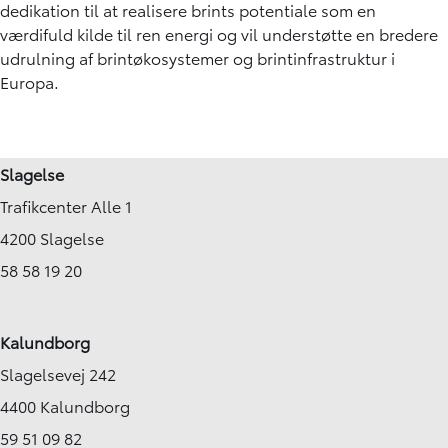
dedikation til at realisere brints potentiale som en
værdifuld kilde til ren energi og vil understøtte en bredere
udrulning af brintøkosystemer og brintinfrastruktur i
Europa.
1
/
15
Slagelse
Trafikcenter Alle 1
4200 Slagelse
58 58 19 20
Kalundborg
Slagelsevej 242
4400 Kalundborg
59 51 09 82