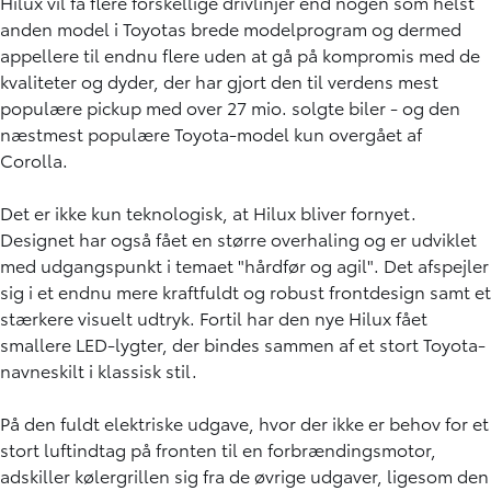
Hilux vil få flere forskellige drivlinjer end nogen som helst
anden model i Toyotas brede modelprogram og dermed
appellere til endnu flere uden at gå på kompromis med de
kvaliteter og dyder, der har gjort den til verdens mest
populære pickup med over 27 mio. solgte biler - og den
næstmest populære Toyota-model kun overgået af
Corolla.
Det er ikke kun teknologisk, at Hilux bliver fornyet.
Designet har også fået en større overhaling og er udviklet
med udgangspunkt i temaet "hårdfør og agil". Det afspejler
sig i et endnu mere kraftfuldt og robust frontdesign samt et
stærkere visuelt udtryk. Fortil har den nye Hilux fået
smallere LED-lygter, der bindes sammen af et stort Toyota-
navneskilt i klassisk stil.
På den fuldt elektriske udgave, hvor der ikke er behov for et
stort luftindtag på fronten til en forbrændingsmotor,
adskiller kølergrillen sig fra de øvrige udgaver, ligesom den