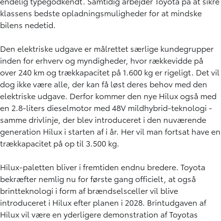
endelig typegodkendt. Samtidig arbejder Toyota på at sikre
klassens bedste opladningsmuligheder for at mindske
bilens nedetid.
Den elektriske udgave er målrettet særlige kundegrupper
inden for erhverv og myndigheder, hvor rækkevidde på
over 240 km og trækkapacitet på 1.600 kg er rigeligt. Det vil
dog ikke være alle, der kan få løst deres behov med den
elektriske udgave. Derfor kommer den nye Hilux også med
en 2.8-liters dieselmotor med 48V mildhybrid-teknologi -
samme drivlinje, der blev introduceret i den nuværende
generation Hilux i starten af i år. Her vil man fortsat have en
trækkapacitet på op til 3.500 kg.
Hilux-paletten bliver i fremtiden endnu bredere. Toyota
bekræfter nemlig nu for første gang officielt, at også
brintteknologi i form af brændselsceller vil blive
introduceret i Hilux efter planen i 2028. Brintudgaven af
Hilux vil være en yderligere demonstration af Toyotas