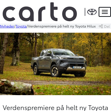
Men
Nyheder
Toyota
Verdenspremiere på helt ny Toyota Hilux
Del
Verdenspremiere på helt ny Toyota