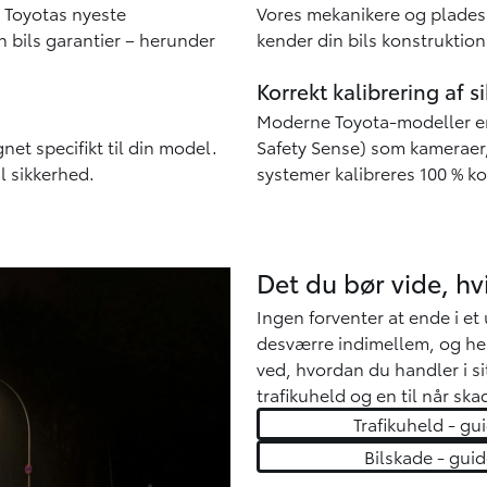
d Toyotas nyeste
Vores mekanikere og plades
in bils garantier – herunder
kender din bils konstruktion
Korrekt kalibrering af 
Moderne Toyota-modeller er
et specifikt til din model.
Safety Sense) som kameraer, r
l sikkerhed.
systemer kalibreres 100 % ko
Det du bør vide, hv
Ingen forventer at ende i et
desværre indimellem, og her
ved, hvordan du handler i si
trafikuheld og en til når sk
Trafikuheld - gu
Bilskade - guid