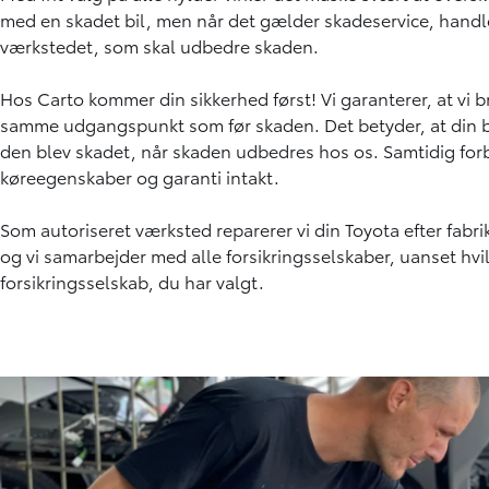
med en skadet bil, men når det gælder skadeservice, handler 
værkstedet, som skal udbedre skaden.
Hos Carto kommer din sikkerhed først! Vi garanterer, at vi br
samme udgangspunkt som før skaden. Det betyder, at din bil 
den blev skadet, når skaden udbedres hos os. Samtidig forb
køreegenskaber og garanti intakt.
Som autoriseret værksted reparerer vi din Toyota efter fabri
og vi samarbejder med alle forsikringsselskaber, uanset hvi
forsikringsselskab, du har valgt.