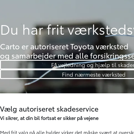
Du har frit værksted
Carto er autoriseret Toyota værksted
og samarbejder med alle forsikringss
Få vejledning og hjælp til skade
Find nærmeste værksted
Vælg autoriseret skadeservice
Vi sikrer, at din bil fortsat er sikker på vejene
Med frit valg på alle hylder virker det måske svært at overs