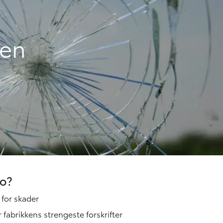
len
to?
 for skader
er fabrikkens strengeste forskrifter