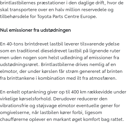
brintlastbilernes præstationer i den daglige drift, hvor de
skal transportere over en halv million reservedele og
tilbehørsdele for Toyota Parts Centre Europe.
Nul emissioner fra udstødningen
En 40-tons brintdrevet lastbil leverer tilsvarende ydelse
som en traditionel dieseldrevet lastbil på lignende ruter
men uden nogen som helst udledning af emissioner fra
udstødningsrøret. Brintlastbilerne drives nemlig af en
elmotor, der under kørslen får strøm genereret af brinten
fra brinttankene i kombination med ilt fra atmosfæren.
En enkelt optankning giver op til 400 km rækkevidde under
virkelige kørselsforhold. Derudover reducerer den
vibrationsfrie og støjsvage elmotor eventuelle gener for
omgivelserne, når lastbilen kører forbi, ligesom
chaufførerne oplever en markant øget komfort bag rattet.