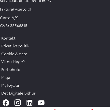
serviceaftale tlf.: 69 16 60 67
faktura@carto.dk
Carto A/S
CVR: 33546815
Kontakt
Hej 🖐 Vil du vide,
hvad din bil er værd?
Privatlivspolitik
5:49
-
Carto
Cookie & data
DK
Vil du klage?
I samarbejde med
Forbehold
Miljø
MyToyota
Det Digitale Bilhus