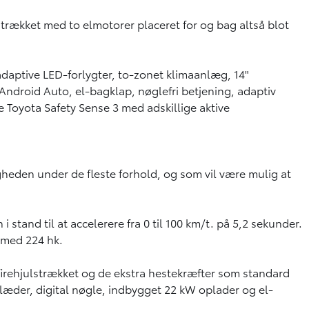
lstrækket med to elmotorer placeret for og bag altså blot
adaptive LED-forlygter, to-zonet klimaanlæg, 14"
droid Auto, el-bagklap, nøglefri betjening, adaptiv
Toyota Safety Sense 3 med adskillige aktive
heden under de fleste forhold, og som vil være mulig at
stand til at accelerere fra 0 til 100 km/t. på 5,2 sekunder.
 med 224 hk.
firehjulstrækket og de ekstra hestekræfter som standard
læder, digital nøgle, indbygget 22 kW oplader og el-