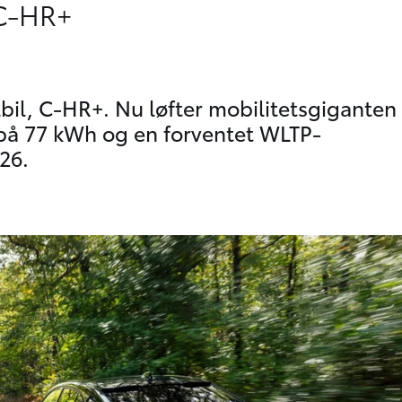
 C-HR+
lbil, C-HR+. Nu løfter mobilitetsgiganten
e på 77 kWh og en forventet WLTP-
26.