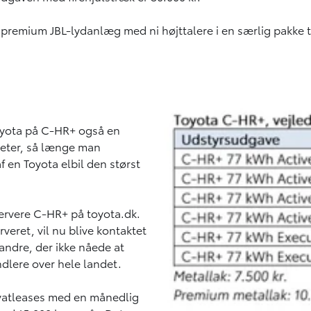
 premium JBL-lydanlæg med ni højttalere i en særlig pakke t
oyota på C-HR+ også en
ometer, så længe man
f en Toyota elbil den størst
servere C-HR+ på toyota.dk.
veret, vil nu blive kontaktet
 andre, der ikke nåede at
dlere over hele landet.
ivatleases med en månedlig