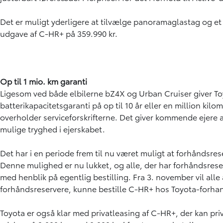
Det er muligt yderligere at tilvælge panoramaglastag og et
udgave af C-HR+ på 359.990 kr.
Op til 1 mio. km garanti
Ligesom ved både elbilerne bZ4X og Urban Cruiser giver T
batterikapacitetsgaranti på op til 10 år eller en million kil
overholder serviceforskrifterne. Det giver kommende ejere a
mulige tryghed i ejerskabet.
Det har i en periode frem til nu været muligt at forhåndsre
Denne mulighed er nu lukket, og alle, der har forhåndsreser
med henblik på egentlig bestilling. Fra 3. november vil alle
forhåndsreservere, kunne bestille C-HR+ hos Toyota-forhan
Toyota er også klar med privatleasing af C-HR+, der kan pr