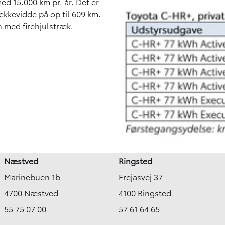
ed 15.000 km pr. år. Det er
kkevidde på op til 609 km.
 med firehjulstræk.
Næstved
Ringsted
Marinebuen 1b
Frejasvej 37
4700 Næstved
4100 Ringsted
55 75 07 00
57 61 64 65