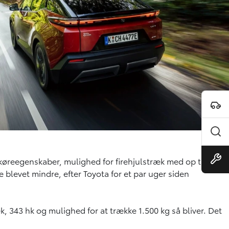
 køreegenskaber, mulighed for firehjulstræk med op til 343
blevet mindre, efter Toyota for et par uger siden
k, 343 hk og mulighed for at trække 1.500 kg så bliver. Det