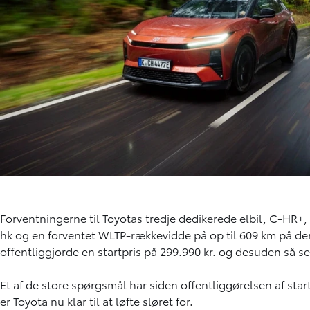
Forventningerne til Toyotas tredje dedikerede elbil, C-HR+,
hk og en forventet WLTP-rækkevidde på op til 609 km på den
offentliggjorde en startpris på 299.990 kr. og desuden så se
Et af de store spørgsmål har siden offentliggørelsen af star
er Toyota nu klar til at løfte sløret for.