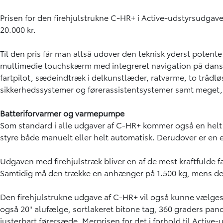
Prisen for den firehjulstrukne C-HR+ i Active-udstyrsudgave
20.000 kr.
Til den pris får man altså udover den teknisk yderst poten
multimedie touchskærm med integreret navigation på dansk,
fartpilot, sædeindtræk i delkunstlæder, ratvarme, to tråd
sikkerhedssystemer og førerassistentsystemer samt meget
Batteriforvarmer og varmepumpe
Som standard i alle udgaver af C-HR+ kommer også en helt 
styre både manuelt eller helt automatisk. Derudover er en 
Udgaven med firehjulstræk bliver en af de mest kraftfulde fam
Samtidig må den trække en anhænger på 1.500 kg, mens det 
Den firehjulstrukne udgave af C-HR+ vil også kunne vælges
også 20" alufælge, sortlakeret bitone tag, 360 graders pan
justerbart førersæde. Merprisen for det i forhold til Active