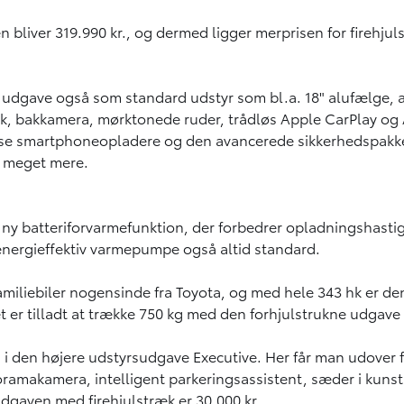
n bliver 319.990 kr., og dermed ligger merprisen for firehju
te udgave også som standard udstyr som bl.a. 18" alufælge, 
 bakkamera, mørktonede ruder, trådløs Apple CarPlay og An
løse smartphoneopladere og den avancerede sikkerhedspakke 
, meget mere.
ny batteriforvarmefunktion, der forbedrer opladningshastig
energieffektiv varmepumpe også altid standard.
iliebiler nogensinde fra Toyota, og med hele 343 hk er den i 
er tilladt at trække 750 kg med den forhjulstrukne udgave
 i den højere udstyrsudgave Executive. Her får man udover 
oramakamera, intelligent parkeringsassistent, sæder i kunst
-udgaven med firehjulstræk er 30.000 kr.