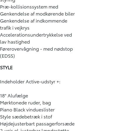
Præ-kollisionssystem med
Genkendelse af modkørende biler
Genkendelse af indkommende
trafik i vejkrys
Accelerationsundertrykkelse ved
lav hastighed
Førerovervågning - med nødstop
(EDSS)
STYLE
Indeholder Active-udstyr +:
18" Alufælge
Mørktonede ruder, bag
Piano Black vindueslister
Style sædebetræk i stof
Højdejusterbart passagerforsæde
2-vejs el-justerbar lændestøtte,