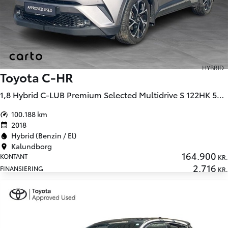
HYBRID
Toyota C-HR
1,8 Hybrid C-LUB Premium Selected Multidrive S 122HK 5d Aut.
100.188 km
2018
Hybrid (Benzin / El)
Kalundborg
164.900
KONTANT
KR.
2.716
FINANSIERING
KR.