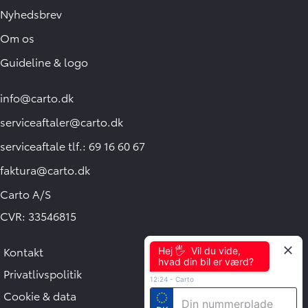
Nyhedsbrev
Om os
Guideline & logo
info@carto.dk
serviceaftaler@carto.dk
serviceaftale tlf.: 69 16 60 67
faktura@carto.dk
Carto A/S
CVR: 33546815
Kontakt
Hej 🖐 Vil du vide,
hvad din bil er værd?
Privatlivspolitik
12:24
-
Carto
Cookie & data