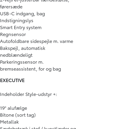
førersæde
USB-C indgang, bag
Indstigningslys
Smart Entry system
Regnsensor
Autofoldbare sidespejle m. varme
Bakspejl, automatisk
nedblændeligt
Parkeringssensor m.
bremseassistent, for og bag
EXECUTIVE
Indeholder Style-udstyr +:
19" alufælge
Bitone (sort tag)
Metallak
Sædebetræk i stof / kunstlæder og