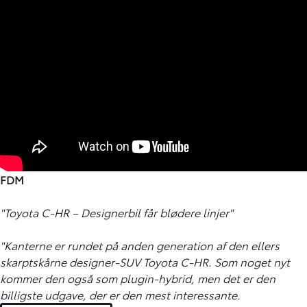
FDM
"Toyota C-HR – Designerbil får blødere linjer"
"Kanterne er rundet på anden generation af den ellers
skarptskårne designer-SUV Toyota C-HR. Som noget nyt
kommer den også som plugin-hybrid, men det er den
billigste udgave, der er den mest interessante.