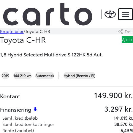
HYBRID
Men
Brugte biler
Toyota C-HR
Del
Book prøvetur
Beregn byttepris
Toyota C-HR
A+++
1,8 Hybrid Selected Multidrive S 122HK 5d Aut.
+17
2019
144.219 km
Automatisk
-
Hybrid (Benzin / El)
149.900 kr.
Kontant
3.297 kr.
Finansiering
Saml. kreditbeløb
141.015 kr.
Saml. kreditomkostninger
38.570 kr.
Rente (variabel)
5,49 %