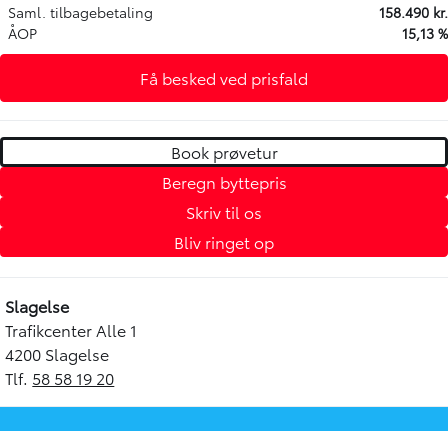
Saml. tilbagebetaling
158.490 kr.
ÅOP
15,13 %
Få besked ved prisfald
Book prøvetur
Beregn byttepris
Skriv til os
Bliv ringet op
Slagelse
Trafikcenter Alle 1
4200 Slagelse
Tlf.
58 58 19 20