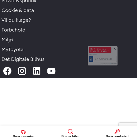
Cookie & data
Vil du klage?
Forbehold
Miljø
Hej 🖐 Vil du vide,
hvad din bil er værd?
MyToyota
2:59
-
Carto
Det Digitale Bilhus
DK
I samarbejde med
Book prøvetur
Brugte biler
Book værksted