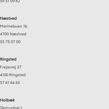
59 51 09 82
Næstved
Marinebuen 1b
4700 Næstved
55 75 07 00
Ringsted
Frejasvej 37
4100 Ringsted
57 61 64 65
Holbæk
Tåstruphøj 1