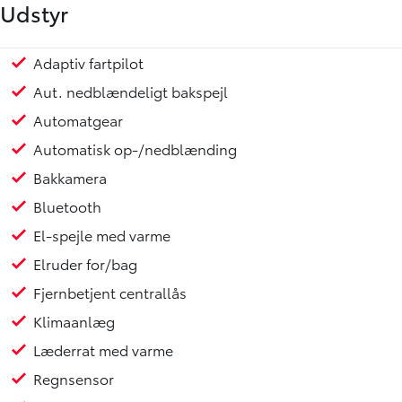
Udstyr
Adaptiv fartpilot
Anhængertræk aftageligt
Mørktonede ruder bag
Tonede ruder
Højdejusterbart førersæde
Justerbart rat
Kopholder
ABS
ESP
Aut. nedblændeligt bakspejl
Automatgear
Automatisk op-/nedblænding
Bakkamera
Bluetooth
El-spejle med varme
Elruder for/bag
Fjernbetjent centrallås
Klimaanlæg
Læderrat med varme
Regnsensor