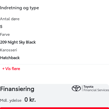
Motorstørrelse
Maks. ladeeffekt
Bredde
Indretning og type
1,8 l
-
1795 mm
Drivmiddel
Maks. ladeeffekt (hjemme)
Højde
Antal døre
Hybrid (Benzin / El)
-
1565 mm
5
Geartype
Længde
Farve
Automatisk
4360 mm
209 Night Sky Black
Tilkoblingsvægt med bremser
Karosseri
725 kg
Hatchback
Tilkoblingsvægt uden bremser
+ Vis flere
725 kg