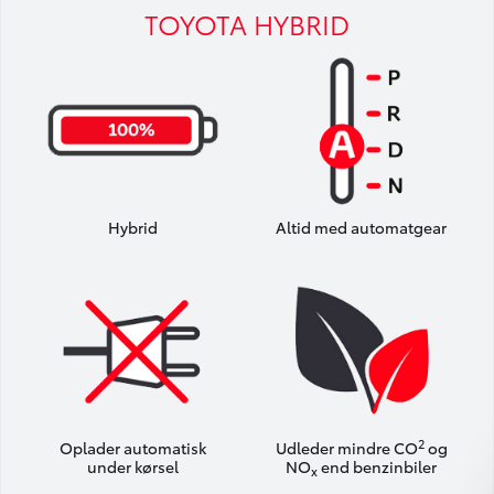
TOYOTA HYBRID
Hybrid
Altid med automatgear
2
Oplader automatisk
Udleder mindre CO
og
under kørsel
NO
end benzinbiler
x