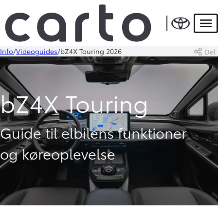
Men
Info
Videoguides
bZ4X Touring 2026
Del
bZ4X Touring
Guide til elbilens funktioner
og køreoplevelse