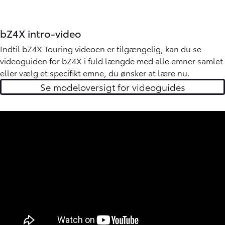
bZ4X intro-video
Indtil bZ4X Touring videoen er tilgængelig, kan du se
videoguiden for bZ4X i fuld længde med alle emner samlet
eller
vælg et specifikt emne
, du ønsker at lære nu.
Se modeloversigt for videoguides