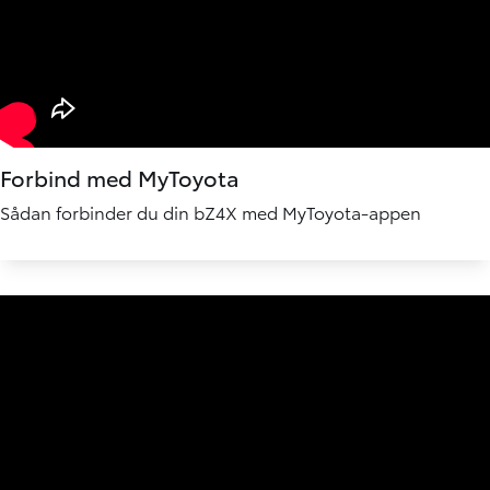
Forbind med MyToyota
Sådan forbinder du din bZ4X med MyToyota-appen