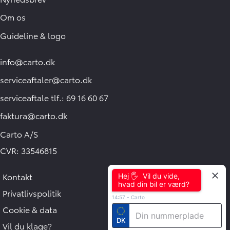
Om os
Guideline & logo
info@carto.dk
serviceaftaler@carto.dk
serviceaftale tlf.: 69 16 60 67
faktura@carto.dk
Carto A/S
CVR: 33546815
Kontakt
Hej 🖐 Vil du vide,
hvad din bil er værd?
Privatlivspolitik
14:57
-
Carto
Cookie & data
DK
Vil du klage?