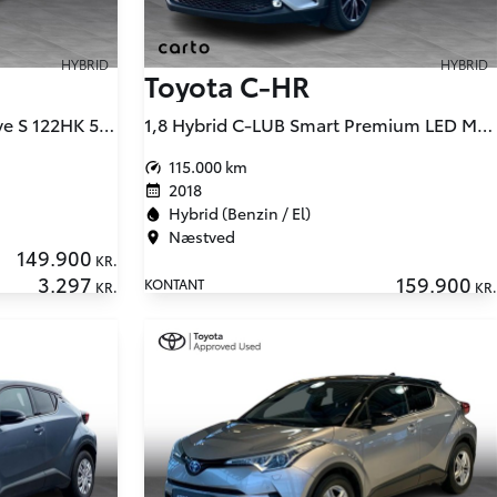
HYBRID
HYBRID
Toyota C-HR
1,8 Hybrid Selected Multidrive S 122HK 5d Aut.
1,8 Hybrid C-LUB Smart Premium LED Multidrive S 122HK 5d Aut.
115.000 km
2018
Hybrid (Benzin / El)
Næstved
149.900
KR.
3.297
159.900
KONTANT
KR.
KR.
illeder
aljer