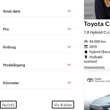
Antal døre
Toyota 
Pris
94.000 km
2019
Forbrug
Hybrid (Benzi
Holbæk
KONTANT
Modelårgang
FINANSIERING
Kilometer
Nulstil
Vis
8
biler