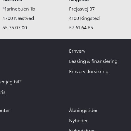
Marinebuen 1b
Frejasvej 37
4700 Næstved
4100 Ringsted
55 75 07 00
57 61 64 65
Erhverv
Leasing & finansiering
Erhvervsforsikring
r jeg bil?
ris
enter
Åbningstider
Nyheder
Nyhedsbrev