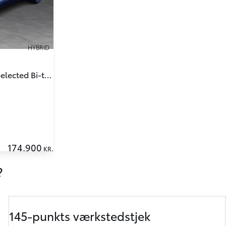
HYBRID
1,8 Hybrid C-LUB Premium Selected Bi-tone Multidrive S 122HK 5d Aut.
174.900
KR.
?
145-punkts værkstedstjek