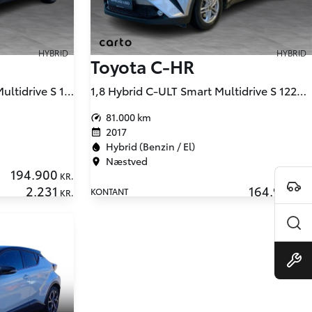
HYBRID
HYBRID
Toyota C-HR
1,8 Hybrid C-LUB Premium Multidrive S 122HK 5d Aut.
1,8 Hybrid C-ULT Smart Multidrive S 122HK 5d Aut.
81.000 km
2017
Hybrid (Benzin / El)
Næstved
194.900
KR.
2.231
164.900
KONTANT
KR.
KR.