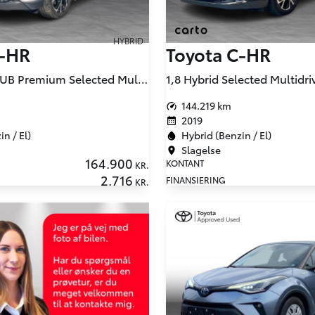
HYBRID
C-HR
Toyota C-HR
1,8 Hybrid C-LUB Premium Selected Multidrive S 122HK 5d Aut.
144.219 km
2019
n / El)
Hybrid (Benzin / El)
Slagelse
164.900
KONTANT
KR.
2.716
FINANSIERING
KR.
Klik for at se flere b
og alle bilens det