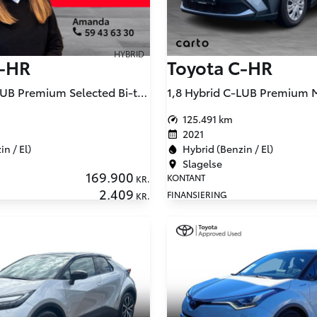
HYBRID
C-HR
Toyota C-HR
1,8 Hybrid C-LUB Premium Selected Bi-tone Multidrive S 122HK 5d Aut.
125.491 km
2021
n / El)
Hybrid (Benzin / El)
Slagelse
169.900
KONTANT
KR.
2.409
FINANSIERING
KR.