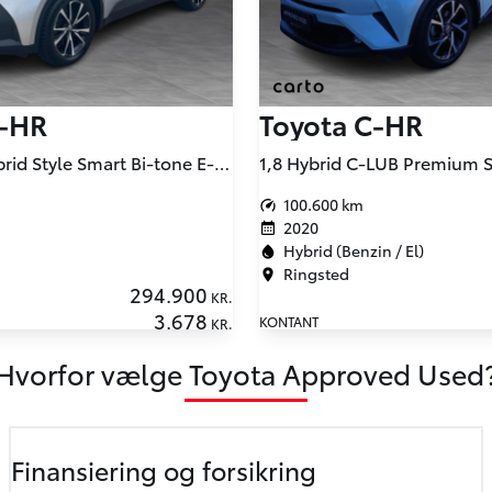
C-HR
Toyota C-HR
2,0 Plugin-hybrid Style Smart Bi-tone E-CVT 223HK 5d Trinl. Gear
100.600 km
2020
Hybrid (Benzin / El)
Ringsted
294.900
KR.
3.678
KONTANT
KR.
Hvorfor vælge Toyota Approved Used
Finansiering og forsikring