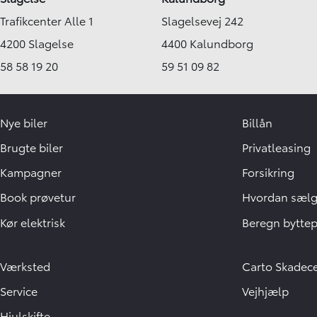
Trafikcenter Alle 1
Slagelsevej 242
4200 Slagelse
4400 Kalundborg
58 58 19 20
59 51 09 82
Nye biler
Billån
Brugte biler
Privatleasing
Kampagner
Forsikring
Book prøvetur
Hvordan sælge
Kør elektrisk
Beregn byttep
Værksted
Carto Skadec
Service
Vejhjælp
Hjulskifte