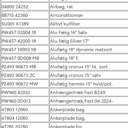
04000 24252
Airbag, rat
88715 42360
Airconditionrør
SU001 A1389
Aktivt kulfilter
PW457 02004 18
Alu Fælg 16" Sølv
PW457 42000 18
Alu.fælg Silver 17"
PW457 10003 YB
Alufælg 18" dynamic matsort
PW457 0D008 MB
Alufælg 18" f:
PZ493 90673 MB
Alufælg cronus 15" bl. sort
PZ493 90673 ZC
Alufælg cronus 15" sølv
PZ493 90672 MW
Alufælg hermes 15" hvid/pol.
PW960 42032
Anhængertræk Fast BZ4X
PW960 0D013
Anhængertræk,Fast 04.2024-
47803 12060
Ankerplade bag.
47804 12060
Ankerplade bag.
47781 20280
Ankerplade for.