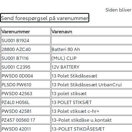
Siden bliver
Send forespørgsel på varenummer
Varenummer
Varenavn
SU001 B1924
28800 AZC40
Batteri 80 Ah
SU001 B7116
(MUL) CLIP
SU001 C2395
12V BATTERY
PW5D0 0D004
13 Polet Stikdåsesæt
PL5D0 PW610
13 Polet Stikdåsesæt UrbanCrui
PW5D0 42563
13 polet stiksæt
PZ4L0 H056L
13 POLET STIKSÆT
PW5D0 42581
13 Polet stiksæt c-hr+
PZ457 00560 17
13-Polet stikdåse u.kontakt
PW5D0 42011
13-POLET STIKDÅSESÆT