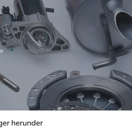
er
nger herunder