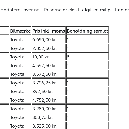
 opdateret hver nat. Priserne er ekskl. afgifter, miljøtillæg
Bilmærke
Pris inkl. moms
Beholdning samlet
Toyota
6.690,00 kr.
1
Toyota
2.852,50 kr.
1
Toyota
10,00 kr.
8
Toyota
4.597,50 kr.
1
Toyota
3.572,50 kr.
1
Toyota
3.796,25 kr.
1
Toyota
392,50 kr.
1
Toyota
4.752,50 kr.
1
Toyota
3.280,00 kr.
1
Toyota
308,75 kr.
1
Toyota
3.525,00 kr.
1