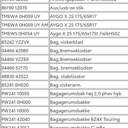
86190 12070
Aux/usb oe stik
TMEWA 0H059 UY
AYGO X 25 175/65R17
TMEWA 0H059 UY AM
AYGO X 25 175/65R17
TMEWS 0H054 UY
Aygo X 25 175/65x17St.FalkHS02
85242 YZZVK
Bag, viskerblad
04466 42080
Bag,Bremseklodser
04466 YZZE6
Bag,Bremseklodser
04466 52170
Bag. bremseklodser
48830 42022
Bag. stabilisator
85241 0H030
Bag.viskerarm.
PW241 10050
Bagagerumsbak høj 2,0 phev hyb
PW241 0H000
Bagagerumsbakke
PW241 10005
Bagagerumsbakke
PW241 42040
Bagagerumsbakke BZ4X Touring
PW241 42012
Bagagerumsbakke C-HR+