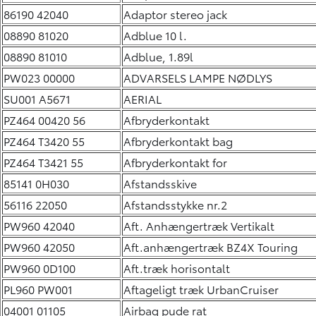
86190 42040
Adaptor stereo jack
08890 81020
Adblue 10 l.
08890 81010
Adblue, 1.89l
PW023 00000
ADVARSELS LAMPE NØDLYS
SU001 A5671
AERIAL
PZ464 00420 56
Afbryderkontakt
PZ464 T3420 55
Afbryderkontakt bag
PZ464 T3421 55
Afbryderkontakt for
85141 0H030
Afstandsskive
56116 22050
Afstandsstykke nr.2
PW960 42040
Aft. Anhængertræk Vertikalt
PW960 42050
Aft.anhængertræk BZ4X Touring
PW960 0D100
Aft.træk horisontalt
PL960 PW001
Aftageligt træk UrbanCruiser
04001 01105
Airbag pude rat