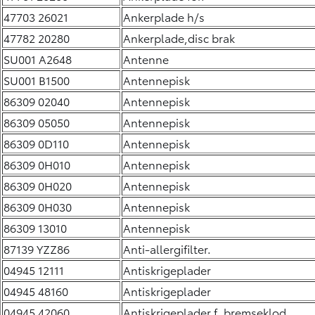
47703 26021
Ankerplade h/s
47782 20280
Ankerplade,disc brak
SU001 A2648
Antenne
SU001 B1500
Antennepisk
86309 02040
Antennepisk
86309 05050
Antennepisk
86309 0D110
Antennepisk
86309 0H010
Antennepisk
86309 0H020
Antennepisk
86309 0H030
Antennepisk
86309 13010
Antennepisk
87139 YZZ86
Anti-allergifilter.
04945 12111
Antiskrigeplader
04945 48160
Antiskrigeplader
04945 42060
Antiskrigeplader f. bremseklod