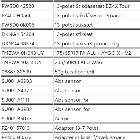
PW5D0 42580
13-polet Stikdåsesæt BZ4X Tour
PZ4L0 H056I
13-polet stikdåsesæt Proace
PW5D0 0K006
13-polet stiksæt
DKNG4 54204
13-polet stiksæt
DKNG4 38574
13-polet stiksæt proace city
TMEWA 0H043 UY
175/65R17 FA ALU - AYGO X - V2
TMEWA 10314 DY
235/60R18 ALU W46
08887 80609
50g b.caliperfedt
SU001 A3903
Abs sensor
SU001 A4372
Abs sensor
SU001 A1111
Abs sensor for
SU001 A3902
Abs sensor, for
SU001 B5077
Ac rør
PZ401 57013
Adapter 13-7 Polet
PZ4L0 H0572
Adapter stiksæt f/træk Proace