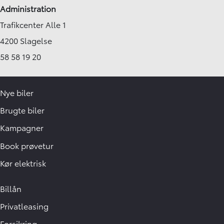
Administration
Trafikcenter Alle 1
4200 Slagelse
58 58 19 20
Nye biler
Brugte biler
Kampagner
Book prøvetur
Kør elektrisk
Billån
Privatleasing
Forsikring