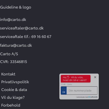
Guideline & logo
info@carto.dk
serviceaftaler@carto.dk
serviceaftale tlf.: 69 16 60 67
faktura@carto.dk
Carto A/S
CVR: 33546815
Kontakt
Hej 🖐 Vil du vide,
hvad din bil er værd?
Privatlivspolitik
22:49
-
Carto
Cookie & data
DK
Vil du klage?
I samarbejde med
Forbehold