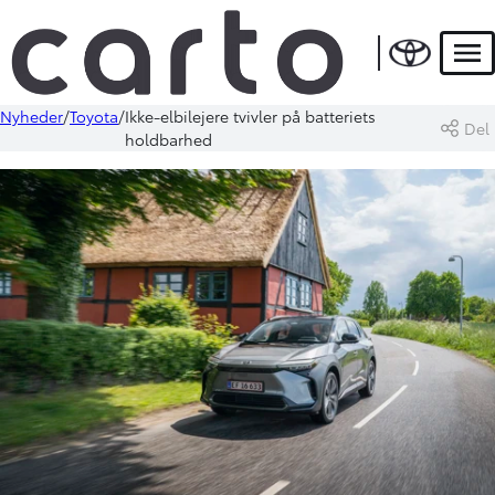
Men
Nyheder
Toyota
Ikke-elbilejere tvivler på batteriets
Del
holdbarhed