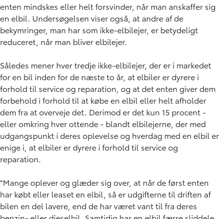
enten mindskes eller helt forsvinder, når man anskaffer sig
en elbil. Undersøgelsen viser også, at andre af de
bekymringer, man har som ikke-elbilejer, er betydeligt
reduceret, når man bliver elbilejer.
Således mener hver tredje ikke-elbilejer, der er i markedet
for en bil inden for de næste to år, at elbiler er dyrere i
forhold til service og reparation, og at det enten giver dem
forbehold i forhold til at købe en elbil eller helt afholder
dem fra at overveje det. Derimod er det kun 15 procent -
eller omkring hver ottende - blandt elbilejerne, der med
udgangspunkt i deres oplevelse og hverdag med en elbil er
enige i, at elbiler er dyrere i forhold til service og
reparation.
"Mange oplever og glæder sig over, at når de først enten
har købt eller leaset en elbil, så er udgifterne til driften af
bilen en del lavere, end de har været vant til fra deres
benzin- eller dieselbil. Samtidig har en elbil færre sliddele