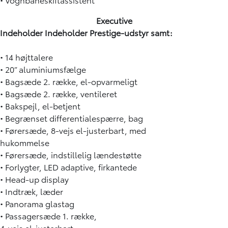
Executive
Indeholder Indeholder Prestige-udstyr samt:
• 14 højttalere
• 20” aluminiumsfælge
• Bagsæde 2. række, el-opvarmeligt
• Bagsæde 2. række, ventileret
• Bakspejl, el-betjent
• Begrænset differentialespærre, bag
• Førersæde, 8-vejs el-justerbart, med
hukommelse
• Førersæde, indstillelig lændestøtte
• Forlygter, LED adaptive, firkantede
• Head-up display
• Indtræk, læder
• Panorama glastag
• Passagersæde 1. række,
4-vejs el-justerbart