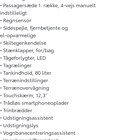
• Passagersæde 1. række, 4-vejs manuelt
indstilleligt
• Regnsensor
• Sidespejle, fjernbetjente og
el-opvarmelige
• Skiltegenkendelse
• Stænklapper, for/bag
• Tågeforlygter, LED
• Tagrælinger
• Tankindhold, 80 liter
• Terrænindstillinger
• Terrænovervågning
• Touchskærm, 12,3”
• Trådløs smartphoneoplader
• Trinbrædder
• Udstigningsassistent
• Udstigningslys
• Vognbanecentreringsassistent
• Vognbaneskiftassistent