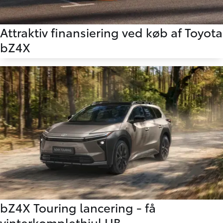
Attraktiv finansiering ved køb af Toyota
bZ4X
bZ4X Touring lancering - få
vinterkomplethjul UB