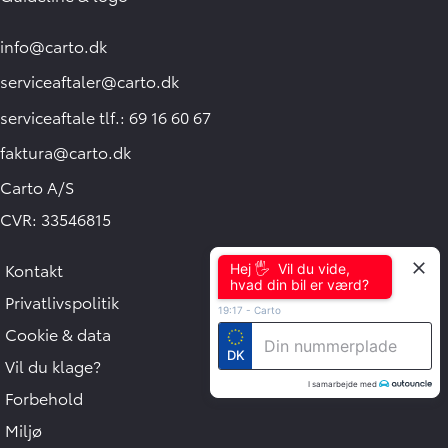
info@carto.dk
serviceaftaler@carto.dk
serviceaftale tlf.: 69 16 60 67
faktura@carto.dk
Carto A/S
CVR: 33546815
Kontakt
Hej 🖐 Vil du vide,
hvad din bil er værd?
Privatlivspolitik
19:17
-
Carto
Cookie & data
DK
Vil du klage?
I samarbejde med
Forbehold
Miljø