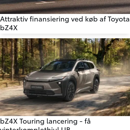
Attraktiv finansiering ved køb af Toyota
bZ4X
bZ4X Touring lancering - få
vinterkomplethjul UB