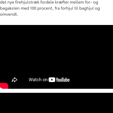
det nye firehjulstræk fordele kræfter mellem for- og
bagakslen med 100 procent, fra forhjul til baghjul og
omvendt.