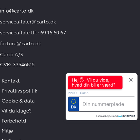
info@carto.dk
serviceaftaler@carto.dk
serviceaftale tlf.: 69 16 60 67
faktura@carto.dk
Carto A/S
CVR: 33546815
Kontakt
Hej 🖐 Vil du vide,
hvad din bil er værd?
Privatlivspolitik
22:00
-
Carto
Cookie & data
DK
Vil du klage?
I samarbejde med
Forbehold
Miljø