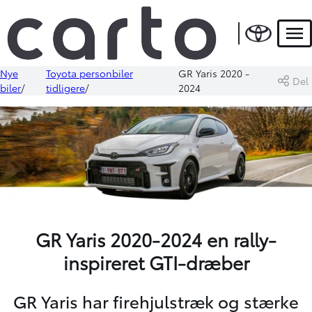
Men
Nye
Toyota personbiler
GR Yaris 2020 -
Del
biler
tidligere
2024
GR Yaris 2020-2024 en rally-
inspireret GTI-dræber
GR Yaris har firehjulstræk og stærke