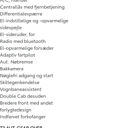
Centrallås med fjernbetjening
Differentialespærre
El-indstillelige og -opvarmelige
sidespejle
El-sideruder, for
Radio med bluetooth
El-opvarmelige forsæder
Adaptiv fartpilot
Aut. Nøbremse
Bakkamera
Nøglefri adgang og start
Skiltegenkendelse
Vognbaneassistent
Double Cab desuden
Bredere front med andet
forlygtedesign
Indfarvet forkofanger
T3 AUT. GEAR OVER