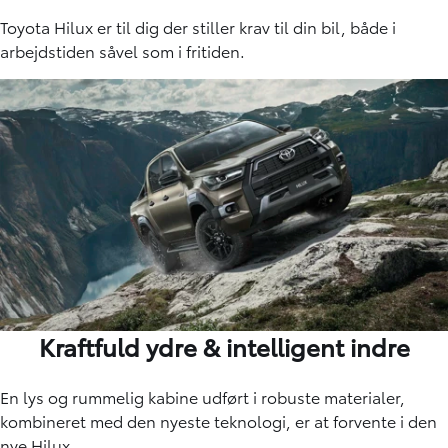
Toyota Hilux er til dig der stiller krav til din bil, både i
arbejdstiden såvel som i fritiden.
Kraftfuld ydre & intelligent indre
En lys og rummelig kabine udført i robuste materialer,
kombineret med den nyeste teknologi, er at forvente i den
nye Hilux.