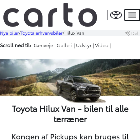
Men
Nye biler
Toyota erhvervsbiler
Hilux Van
Del
Scroll ned til:
Genveje
|
Galleri
|
Udstyr
|
Video
|
Toyota Hilux Van - bilen til alle
terræner
Kongen af Pickups kan bruges til