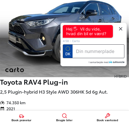
Hej 🖐 Vil du vide,
hvad din bil er værd?
4:58
-
Carto
DK
I samarbejde med
HYBRID
Toyota RAV4 Plug-in
2,5 Plugin-hybrid H3 Style AWD 306HK 5d 6g Aut.
74.350 km
2021
Plug-in hybrid (Benzin / El)
Holbæk
Book prøvetur
Brugte biler
Book værksted
324.900
KONTANT
KR.