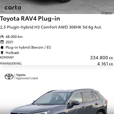
HYBRID
Toyota RAV4 Plug-in
2,5 Plugin-hybrid H3 Comfort AWD 306HK 5d 6g Aut.
48.000 km
2021
Plug-in hybrid (Benzin / El)
Holbæk
334.800
KONTANT
KR.
4.161
FINANSIERING
KR.