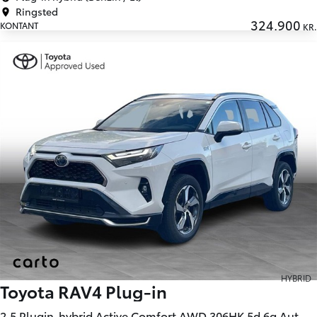
Ringsted
324.900
KONTANT
KR.
HYBRID
Toyota RAV4 Plug-in
2,5 Plugin-hybrid Active Comfort AWD 306HK 5d 6g Aut.