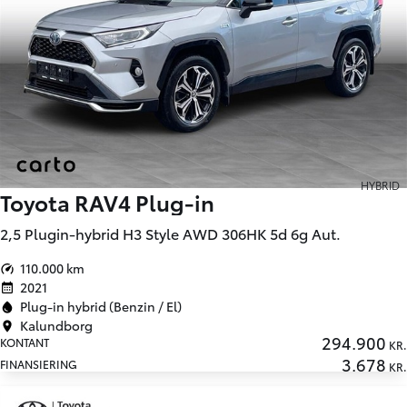
HYBRID
Toyota RAV4 Plug-in
2,5 Plugin-hybrid H3 Style AWD 306HK 5d 6g Aut.
110.000 km
2021
Plug-in hybrid (Benzin / El)
Kalundborg
294.900
KONTANT
KR.
3.678
FINANSIERING
KR.