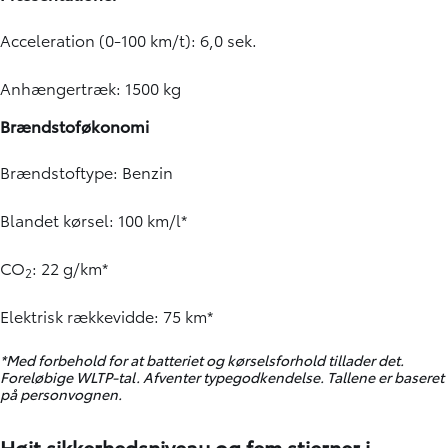
Acceleration (0-100 km/t): 6,0 sek.
Anhængertræk: 1500 kg
Brændstoføkonomi
Brændstoftype: Benzin
Blandet kørsel: 100 km/l*
CO
: 22 g/km*
2
Elektrisk rækkevidde: 75 km*
*Med forbehold for at batteriet og kørselsforhold tillader det.
Foreløbige WLTP-tal. Afventer typegodkendelse. Tallene er baseret
på personvognen.
Højt sikkerhedsniveau og fem stjerner i