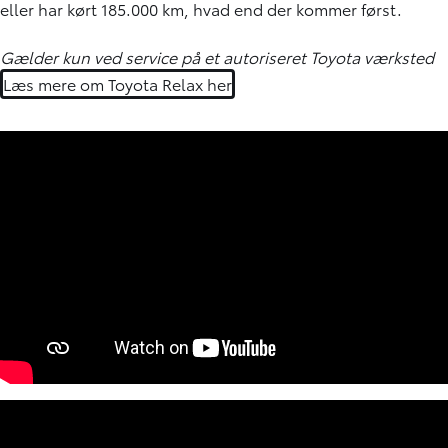
eller har kørt 185.000 km, hvad end der kommer først.
Gælder kun ved service på et autoriseret Toyota værksted
Læs mere om Toyota Relax her