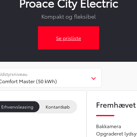
Proace City Electric
Kompakt og fleksibel
Se prisliste
Udstyrsniveau
Comfort Master (50 kWh)
Fremhævet 
Erhvervsleasing
Kontantkøb
Bakkamera
Opgraderet lyds