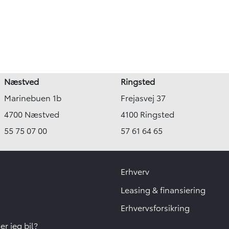
Næstved
Ringsted
Marinebuen 1b
Frejasvej 37
4700 Næstved
4100 Ringsted
55 75 07 00
57 61 64 65
Erhverv
Leasing & finansiering
Erhvervsforsikring
r jeg bil?