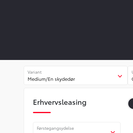
Variant
Medium/En skydedør
Erhvervsleasing
Førstegangsydelse