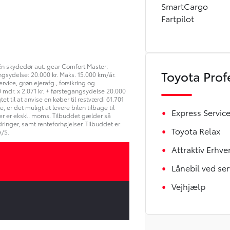
SmartCargo
Fartpilot
n skydedør aut. gear Comfort Master:
Toyota Prof
ngsydelse: 20.000 kr. Maks. 15.000 km/år.
rvice, grøn ejerafg., forsikring og
0 mdr. x 2.071 kr. + førstegangsydelse 20.000
tet til at anvise en køber til restværdi 61.701
, er det muligt at levere bilen tilbage til
Express Servic
iser er ekskl. moms. Tilbuddet gælder så
ringer, samt renteforhøjelser. Tilbuddet er
Toyota Relax
/S.
Attraktiv Erhve
Lånebil ved ser
Vejhjælp