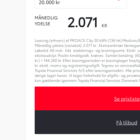
20.000 kr
2.071
MÅNEDLIG
YDELSE
KR
Leasing (erhverv) af PROACE City 50 kWh (136 hk) Medium/E
Månedlig ydelse (variabel): 2.071 kr.. Ekstraordinær førstega
Løbetid: 60 mdr.. Inkl. etablerings- og leveringsomk. Ekskl. se
ekstraudstyr. Positiv kreditgodk. kræves. Samlet betaling: (6
kr.) = 144.260 kr. Efter leasingperioden er leasingtager forplig
kr. ekskl. moms og registreringsafgift. Tegnes en serviceaftale
Toyota Financial Services A/S efter leasingperioden. Alle pr
længe lager haves. Vi tager forbehold for afgifts- og prisænd
kun gældende igennem Toyota Financial Services Danmark A
Se prisliste
Få tilbud