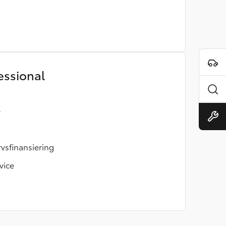
essional
e
rvsfinansiering
vice