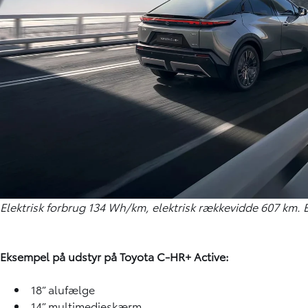
Elektrisk forbrug 134 Wh/km, elektrisk rækkevidde 607 km. 
Eksempel på udstyr på Toyota C-HR+ Active:
18” alufælge
14” multimedieskærm