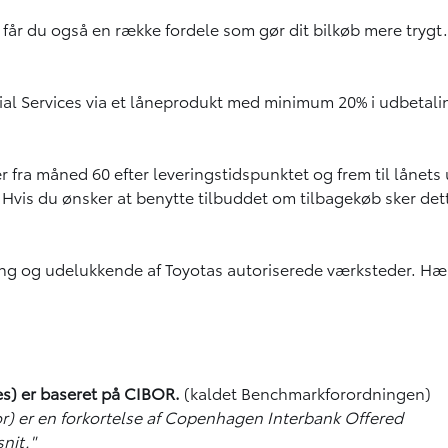
, får du også en række fordele som gør dit bilkøb mere trygt
al Services via et låneprodukt med minimum 20% i udbetaling
r fra måned 60 efter leveringstidspunktet og frem til lånets 
 Hvis du ønsker at benytte tilbuddet om tilbagekøb sker de
ing og udelukkende af Toyotas autoriserede værksteder. Hæ
ces) er baseret på CIBOR.
(kaldet Benchmarkforordningen)
r) er en forkortelse af Copenhagen Interbank Offered
nit."