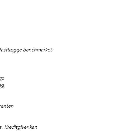
t fastlægge benchmarket
ge
ng
srenten
. Kreditgiver kan