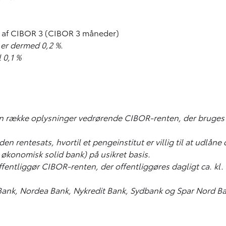
gt af CIBOR 3 (CIBOR 3 måneder)
 er dermed 0,2 %.
 0,1 %
 dig en række oplysninger vedrørende CIBOR-renten, der bruge
rentesats, hvortil et pengeinstitut er villig til at udlåne da
n økonomisk solid bank) på usikret basis.
tliggør CIBOR-renten, der offentliggøres dagligt ca. kl. 11
 Bank, Nordea Bank, Nykredit Bank, Sydbank og Spar Nord B