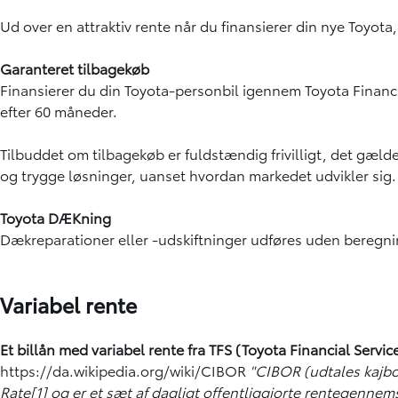
Ud over en attraktiv rente når du finansierer din nye Toyota
Garanteret tilbagekøb
Finansierer du din Toyota-personbil igennem Toyota Financi
efter 60 måneder.
Tilbuddet om tilbagekøb er fuldstændig frivilligt, det gælde
og trygge løsninger, uanset hvordan markedet udvikler sig.
Toyota DÆKning
Dækreparationer eller -udskiftninger udføres uden beregn
Variabel rente
Et billån med variabel rente fra TFS (Toyota Financial Servi
https://da.wikipedia.org/wiki/CIBOR
"CIBOR (udtales kajbo
Rate[1] og er et sæt af dagligt offentliggjorte rentegennems