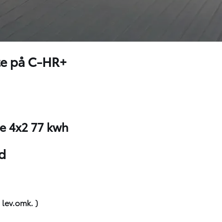
te på C-HR+
e 4x2 77 kwh
ed
. lev.omk. )