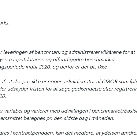
rks.
r leveringen af benchmark og administrerer vilkårene for a
alysere inputdataene og offentliggøre benchmarket.
periode indtil 2020, og derfor er der pt. Ikke
f, at der p.t. ikke er nogen administrator af CIBOR som føl
er udskyder fristen for at søge godkendelse eller registreri
20.
n er variabel og varierer med udviklingen i benchmarket/basi
snittet beregnes pr. den sidste dag i måneden.
es i kontraktperioden, kan det medføre, at ydelsen ændres