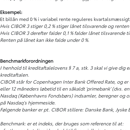
Eksempel:
Et billån med 0 % i variabel rente reguleres kvartalsmæssi
Hvis CIBOR 3 stiger 0,2 % stiger lånet tilsvarende og renten
Hvis CIBOR 3 derefter falder 0,1 % falder lånet tilsvarende til
Renten på lånet kan ikke falde under 0 %.
Benchmarkforordningen
I henhold til kreditaftalelovens § 7 a, stk. 3 skal vi give
kreditaftalen.
CIBOR står for Copenhagen Inter Bank Offered Rate, og er den 
eller 12 måneders løbetid til en såkaldt ’primebank’ (dvs. e
Nasdaq (Københavns Fondsbørs) indsamler, beregner og offen
på Nasdaq’s hjemmeside.
Følgende banker er pt. CIBOR stillere: Danske Bank, Jyske
Benchmark: er et indeks, der bruges som reference til at: