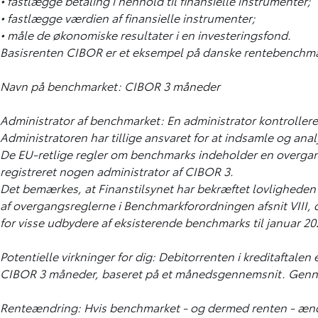
• fastlægge betaling i henhold til finansielle instrumenter;
• fastlægge værdien af finansielle instrumenter;
• måle de økonomiske resultater i en investeringsfond.
Basisrenten CIBOR er et eksempel på danske rentebenchma
Navn på benchmarket: CIBOR 3 måneder
Administrator af benchmarket: En administrator kontrollere
Administratoren har tillige ansvaret for at indsamle og an
De EU-retlige regler om benchmarks indeholder en overgangs
registreret nogen administrator af CIBOR 3.
Det bemærkes, at Finanstilsynet har bekræftet lovligheden a
af overgangsreglerne i Benchmarkforordningen afsnit VIII, d
for visse udbydere af eksisterende benchmarks til januar 20
Potentielle virkninger for dig: Debitorrenten i kreditaftale
CIBOR 3 måneder, baseret på et månedsgennemsnit. Gennem
Renteændring: Hvis benchmarket - og dermed renten - ændr