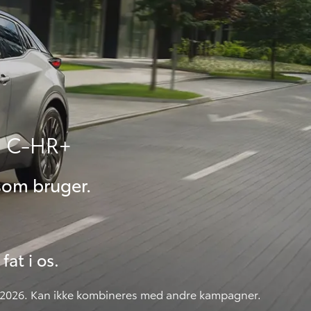
ta C-HR+
som bruger.
fat i os.
/12 2026. Kan ikke kombineres med andre kampagner.