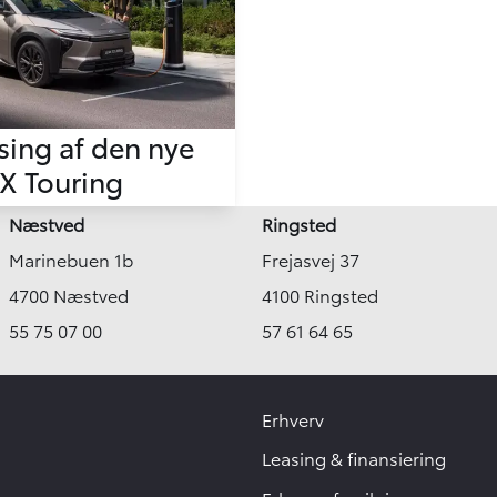
sing af den nye
4X Touring
Næstved
Ringsted
Marinebuen 1b
Frejasvej 37
4700 Næstved
4100 Ringsted
55 75 07 00
57 61 64 65
Erhverv
Leasing & finansiering