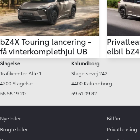
bZ4X Touring lancering -
Privatlea
få vinterkomplethjul UB
elbil bZ
Slagelse
Kalundborg
Trafikcenter Alle 1
Slagelsevej 242
4200 Slagelse
4400 Kalundborg
58 58 19 20
59 51 09 82
Nye biler
Billån
Brugte biler
Privatleasing