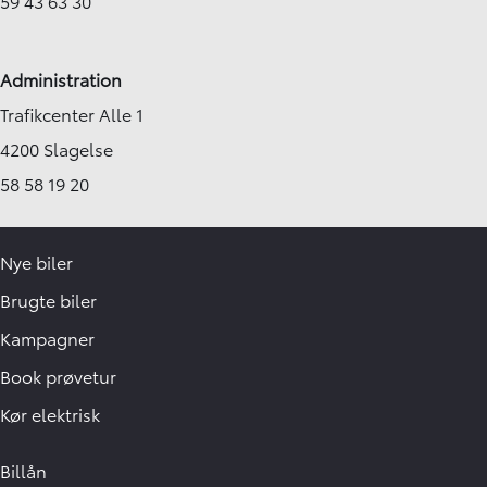
59 43 63 30
Administration
Trafikcenter Alle 1
4200 Slagelse
58 58 19 20
Nye biler
Brugte biler
Kampagner
Book prøvetur
Kør elektrisk
Billån