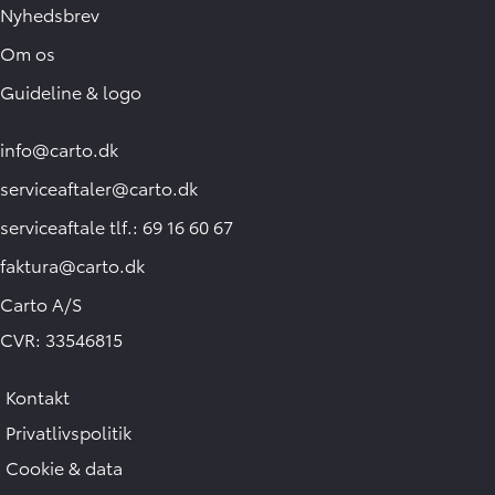
Nyhedsbrev
Om os
Guideline & logo
info@carto.dk
serviceaftaler@carto.dk
serviceaftale tlf.: 69 16 60 67
faktura@carto.dk
Carto A/S
CVR: 33546815
Kontakt
Hej 🖐 Vil du vide,
hvad din bil er værd?
Privatlivspolitik
18:44
-
Carto
Cookie & data
DK