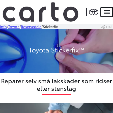
Men
Info
Toyota
Reservedele
Stickerfix
Del
Toyota Stickerfix™
Reparer selv små lakskader som ridser
eller stenslag