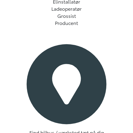
Elinstallatør
Ladeoperatør
Grossist
Producent
Find bilhus / værksted tæt på dig