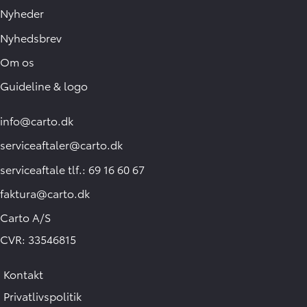
Nyheder
Nyhedsbrev
Om os
Guideline & logo
info@carto.dk
serviceaftaler@carto.dk
serviceaftale tlf.: 69 16 60 67
faktura@carto.dk
Carto A/S
CVR: 33546815
Kontakt
Hej 🖐 Vil du vide,
Privatlivspolitik
hvad din bil er værd?
14:50
-
Carto