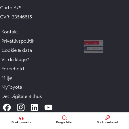
Carto A/S
CVR: 33546815
Kontakt
Hej 🖐 Vil du vide,
hvad din bil er værd?
Privatlivspolitik
11:27
-
Carto
Cookie & data
DK
Vil du klage?
I samarbejde med
Forbehold
Miljø
MyToyota
Det Digitale Bilhus
Book prøvetur
Brugte biler
Book værksted