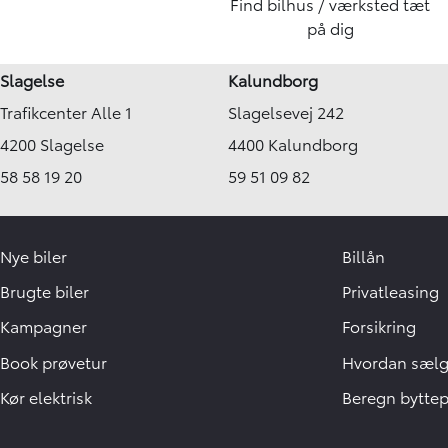
Find bilhus / værksted tæt
på dig
Slagelse
Kalundborg
Trafikcenter Alle 1
Slagelsevej 242
4200 Slagelse
4400 Kalundborg
58 58 19 20
59 51 09 82
Nye biler
Billån
Brugte biler
Privatleasing
Kampagner
Forsikring
Book prøvetur
Hvordan sælge
Kør elektrisk
Beregn byttep