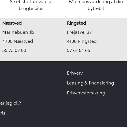
Se et stort udvalg af
Få en prisvurdering af din
brugte biler
byttebil
Næstved
Ringsted
Marinebuen 1b
Frejasvej 37
4700 Næstved
4100 Ringsted
55 75 07 00
57 61 64 65
Erhverv
Leasing & finansiering
Erhvervsforsikring
r jeg bil?
ris