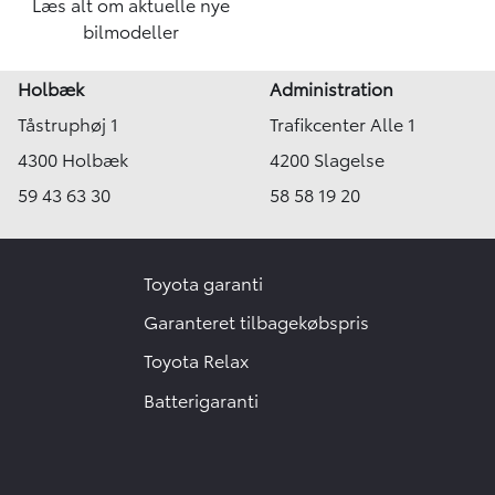
Læs alt om aktuelle nye
bilmodeller
Holbæk
Administration
Tåstruphøj 1
Trafikcenter Alle 1
4300 Holbæk
4200 Slagelse
59 43 63 30
58 58 19 20
Toyota garanti
Garanteret tilbagekøbspris
Toyota Relax
Batterigaranti