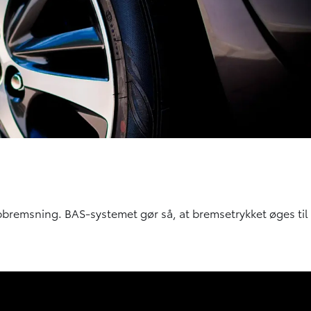
pbremsning. BAS-systemet gør så, at bremsetrykket øges til