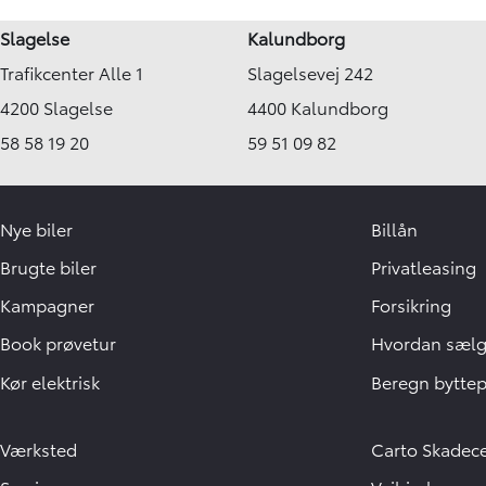
Slagelse
Kalundborg
Trafikcenter Alle 1
Slagelsevej 242
4200 Slagelse
4400 Kalundborg
58 58 19 20
59 51 09 82
Nye biler
Billån
Brugte biler
Privatleasing
Kampagner
Forsikring
Book prøvetur
Hvordan sælge
Kør elektrisk
Beregn byttep
Værksted
Carto Skadec