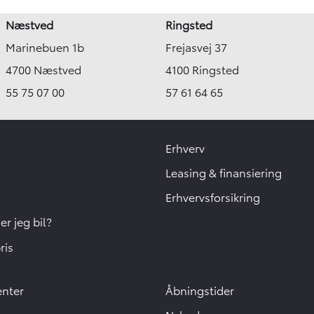
Næstved
Ringsted
Marinebuen 1b
Frejasvej 37
4700 Næstved
4100 Ringsted
55 75 07 00
57 61 64 65
Erhverv
Leasing & finansiering
Erhvervsforsikring
r jeg bil?
ris
enter
Åbningstider