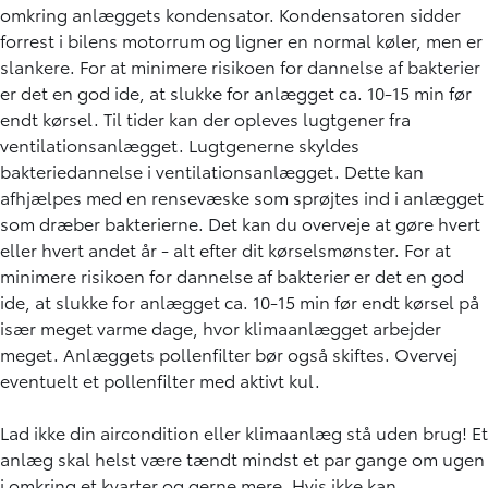
omkring anlæggets kondensator. Kondensatoren sidder
forrest i bilens motorrum og ligner en normal køler, men er
slankere. For at minimere risikoen for dannelse af bakterier
er det en god ide, at slukke for anlægget ca. 10-15 min før
endt kørsel. Til tider kan der opleves lugtgener fra
ventilationsanlægget. Lugtgenerne skyldes
bakteriedannelse i ventilationsanlægget. Dette kan
afhjælpes med en rensevæske som sprøjtes ind i anlægget
som dræber bakterierne. Det kan du overveje at gøre hvert
eller hvert andet år - alt efter dit kørselsmønster. For at
minimere risikoen for dannelse af bakterier er det en god
ide, at slukke for anlægget ca. 10-15 min før endt kørsel på
især meget varme dage, hvor klimaanlægget arbejder
meget. Anlæggets pollenfilter bør også skiftes. Overvej
eventuelt et pollenfilter med aktivt kul.
Lad ikke din aircondition eller klimaanlæg stå uden brug! Et
anlæg skal helst være tændt mindst et par gange om ugen
i omkring et kvarter og gerne mere. Hvis ikke kan