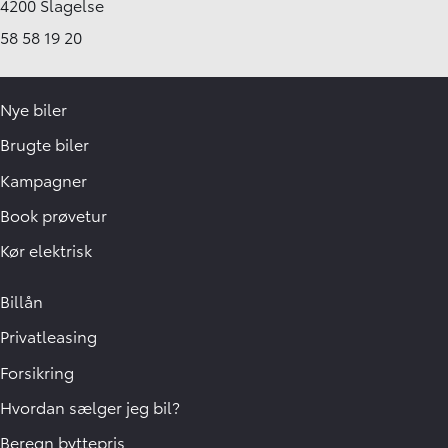
4200 Slagelse
58 58 19 20
Nye biler
Brugte biler
Kampagner
Book prøvetur
Kør elektrisk
Billån
Privatleasing
Forsikring
Hvordan sælger jeg bil?
Beregn byttepris