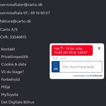
serviceaftaler@carto.dk
serviceaftale tlf.: 69 16 60 67
faktura@carto.dk
Carto A/S
CVR: 33546815
Kontakt
Hej 🖐 Vil du vide,
hvad din bil er værd?
Privatlivspolitik
10:06
-
Carto
Cookie & data
DK
Vil du klage?
I samarbejde med
Forbehold
Miljø
MyToyota
Det Digitale Bilhus