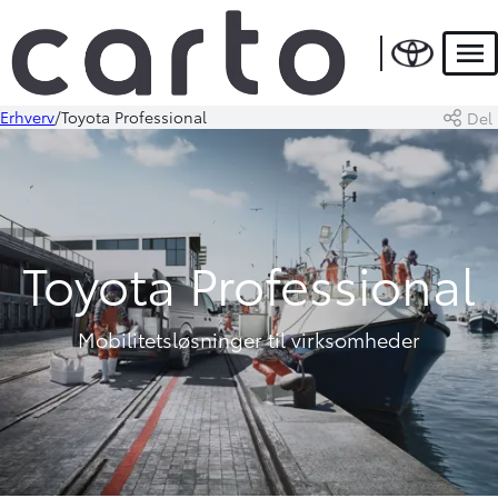
Men
Erhverv
Toyota Professional
Del
Toyota Professional
Mobilitetsløsninger til virksomheder