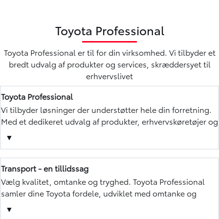
Toyota Professional
Toyota Professional er til for din virksomhed. Vi tilbyder et
bredt udvalg af produkter og services, skræddersyet til
erhvervslivet
Toyota Professional
Vi tilbyder løsninger der understøtter hele din forretning.
Med et dedikeret udvalg af produkter, erhvervskøretøjer og
tjenester støtter vi din virksomheds behov. Vælg fra et
▼
bredt katalog, der strækker sig fra personbiler som van,
pickups, SUV, firhjulstrækker og varevogne.
Transport - en tillidssag
Vælg kvalitet, omtanke og tryghed. Toyota Professional
samler dine Toyota fordele, udviklet med omtanke og
skabt for at give dig ro i maven. Lad os sikre dig 10 års
▼
serviceaktiveret garanti på dine erhvervsbiler, så du kan