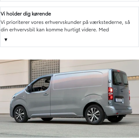
fokusere på din forretning.
Vi holder dig kørende
Vi prioriterer vores erhvervskunder på værkstederne, så
din erhvervsbil kan komme hurtigt videre. Med
Ekspresservice tilbyder vi, at to teknikere arbejder på din
▼
bil samtidig. Det er praktisk, uden merpris og godt for din
forretning.