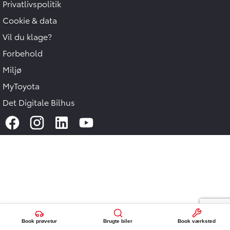
Privatlivspolitik
Cookie & data
Vil du klage?
Forbehold
Hej 🖐 Vil du vide,
hvad din bil er værd?
Miljø
13:02
-
Carto
MyToyota
Det Digitale Bilhus
DK
I samarbejde med
Book prøvetur
Brugte biler
Book værksted