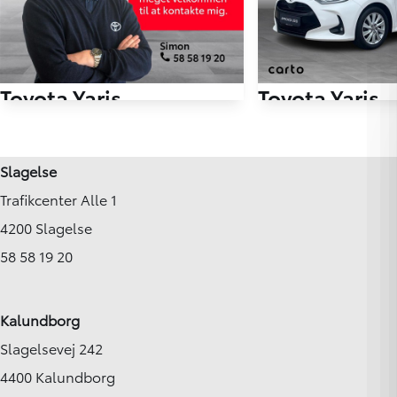
Toyota Yaris
Toyota Yaris
1,0 VVT-I T2 Premium 69HK 5d
98.000 km
42.000 km
Slagelse
2017
2021
Trafikcenter Alle 1
Benzin
Benzin
Slagelse
Ringsted
4200 Slagelse
89.900
KONTANT
KONTANT
KR.
1.601
58 58 19 20
FINANSIERING
KR.
Kalundborg
Slagelsevej 242
4400 Kalundborg