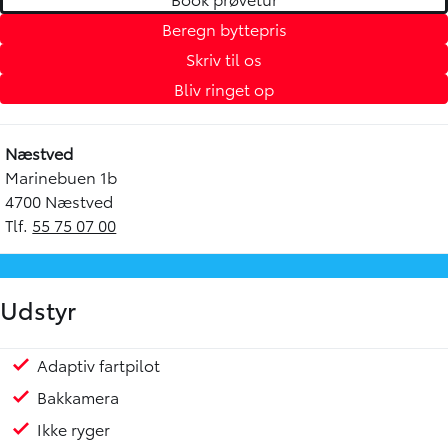
Beregn byttepris
Skriv til os
Bliv ringet op
Næstved
Marinebuen 1b
4700 Næstved
Tlf.
55 75 07 00
Udstyr
Adaptiv fartpilot
Varme i rat
Fuld LED forlygter
Tågelygter
Justerbart rat
Kopholder
Armlæn
6 Airbags
Alarm
Antispin
ESP
Isofix
Startspærre
Skiltegenkendelse
Vejbaneassistent
Bakkamera
Ikke ryger