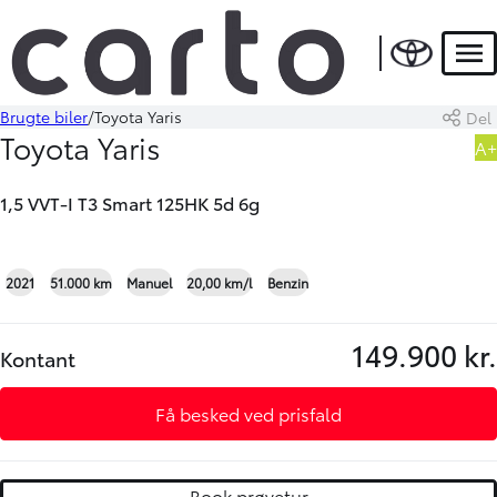
Men
Brugte biler
Toyota Yaris
Del
Book prøvetur
Beregn byttepris
Toyota Yaris
A+
1,5 VVT-I T3 Smart 125HK 5d 6g
+22
2021
51.000 km
Manuel
20,00 km/l
Benzin
149.900 kr.
Kontant
Få besked ved prisfald
Book prøvetur