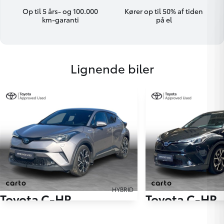
Op til 5 års- og 100.000
Kører op til 50% af tiden
km-garanti
på el
Lignende biler
HYBRID
Toyota C-HR
Toyota C-HR
1,8 Hybrid C-LUB Premium Selected Multidrive S 122HK 5d Aut.