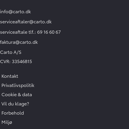
info@carto.dk
serviceaftaler@carto.dk
serviceaftale tlf.: 69 16 60 67
faktura@carto.dk
Carto A/S
CVR: 33546815
Kontakt
Privatlivspolitik
Cookie & data
Vil du klage?
Forbehold
Hej 🖐 Vil du vide,
Miljø
hvad din bil er værd?