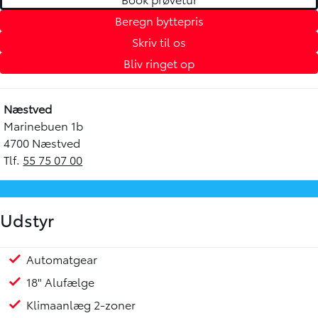
Beregn byttepris
Skriv til os
Bliv ringet op
Næstved
Marinebuen 1b
4700 Næstved
Tlf.
55 75 07 00
Udstyr
Automatgear
Parkeringssensor for/bag
Sædevarme for
Udvendig temperaturmåler
Bitone
Blind spot detection
Metallak
Mørktonede ruder bag
Sort tag
Tågelygter
Bagagerumsdækken
Højdejusterbart førersæde
Justerbart rat
Kopholder
Splitbagsæde
Airbag
Blindvinkelassistent
ESP
Isofix
Vejbaneassistent
Digital instrumentering
Ikke ryger
Service overholdt
Toyota Relax garanti10 år max 185.000 km
Velholdt bil.
18" Alufælge
Klimaanlæg 2-zoner