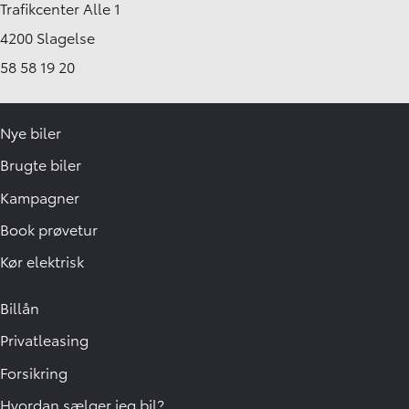
Trafikcenter Alle 1
4200 Slagelse
58 58 19 20
Nye biler
Brugte biler
Kampagner
Book prøvetur
Kør elektrisk
Billån
Privatleasing
Forsikring
Hvordan sælger jeg bil?