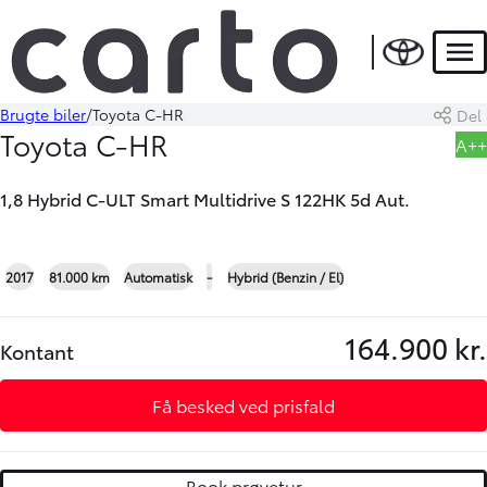
HYBRID
Men
Brugte biler
Toyota C-HR
Del
Book prøvetur
Beregn byttepris
Toyota C-HR
A++
1,8 Hybrid C-ULT Smart Multidrive S 122HK 5d Aut.
+22
2017
81.000 km
Automatisk
-
Hybrid (Benzin / El)
164.900 kr.
Kontant
Få besked ved prisfald
Book prøvetur