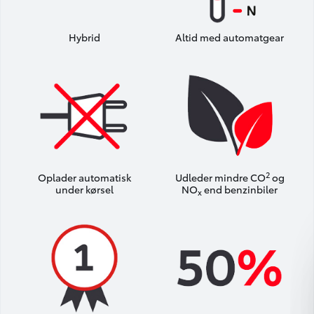
Hybrid
Altid med automatgear
2
Oplader automatisk
Udleder mindre CO
og
under kørsel
NO
end benzinbiler
x