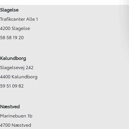
100.188 km
144.219 km
Slagelse
2018
2019
Trafikcenter Alle 1
Hybrid (Benzin / El)
Hybrid (Benzin / El)
Kalundborg
Slagelse
4200 Slagelse
164.900
KONTANT
KONTANT
KR.
2.716
58 58 19 20
FINANSIERING
FINANSIERING
KR.
Kalundborg
Slagelsevej 242
4400 Kalundborg
59 51 09 82
Næstved
Marinebuen 1b
4700 Næstved