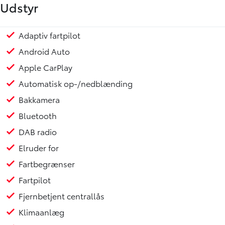
Udstyr
Adaptiv fartpilot
Regnsensor
Smart entry og start system
Stemmebetjening
Sædevarme for
Trådløs mobilopladning
USB stik
18" Alufælge
Mørktonede ruder bag
Elektrisk foldetag
El-soltag
Isofix
Selealarm
Elektrisk P-ur
Ikke ryger
Toyota Safety Sense
Toyota Relax garanti10 år max 185.000 km
Android Auto
Apple CarPlay
Automatisk op-/nedblænding
Bakkamera
Bluetooth
DAB radio
Elruder for
Fartbegrænser
Fartpilot
Fjernbetjent centrallås
Klimaanlæg