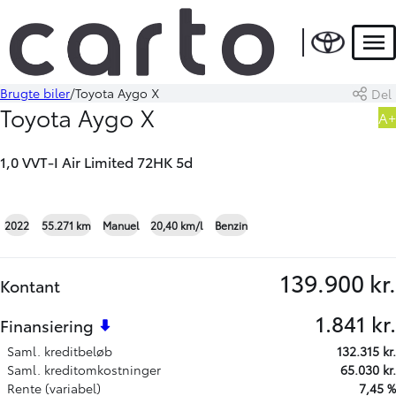
Men
Brugte biler
Toyota Aygo X
Del
Book prøvetur
Beregn byttepris
Toyota Aygo X
A+
1,0 VVT-I Air Limited 72HK 5d
+23
2022
55.271 km
Manuel
20,40 km/l
Benzin
139.900 kr.
Kontant
1.841 kr.
Finansiering
Saml. kreditbeløb
132.315 kr.
Saml. kreditomkostninger
65.030 kr.
Rente (variabel)
7,45 %