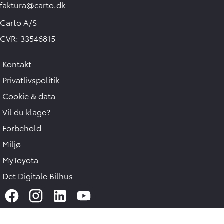
faktura@carto.dk
Carto A/S
CVR: 33546815
Kontakt
Privatlivspolitik
Cookie & data
Vil du klage?
Forbehold
Hej 🖐 Vil du vide,
Miljø
hvad din bil er værd?
15:47
-
Carto
MyToyota
Det Digitale Bilhus
DK
I samarbejde med