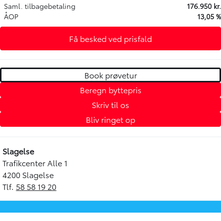
Saml. tilbagebetaling
176.950 kr.
ÅOP
13,05 %
Få besked ved prisfald
Book prøvetur
Beregn byttepris
Skriv til os
Bliv ringet op
Slagelse
Trafikcenter Alle 1
4200 Slagelse
Tlf.
58 58 19 20