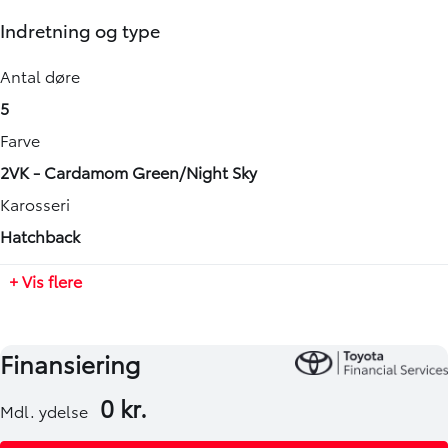
Motorstørrelse
Bredde
Indretning og type
1,0 l
1740 mm
Drivmiddel
Højde
Antal døre
Benzin
1510 mm
5
Geartype
Længde
Farve
Manuel
3700 mm
2VK - Cardamom Green/Night Sky
Antal cylindre
Tilkoblingsvægt med bremser
Karosseri
3
-
Hatchback
Antal gear
Tilkoblingsvægt uden bremser
+ Vis flere
5
-
Partikelfilter (DPF)
Tankstørrelse
Nej
-