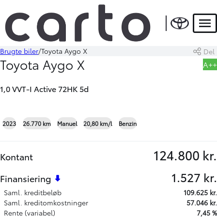
Men
Brugte biler
Toyota Aygo X
Del
Book prøvetur
Beregn byttepris
Toyota Aygo X
A++
1,0 VVT-I Active 72HK 5d
+32
2023
26.770 km
Manuel
20,80 km/l
Benzin
124.800 kr.
Kontant
1.527 kr.
Finansiering
Saml. kreditbeløb
109.625 kr.
Saml. kreditomkostninger
57.046 kr.
Rente (variabel)
7,45 %