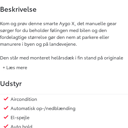
Beskrivelse
Kom og prøv denne smarte Aygo X, det manuelle gear
sørger for du beholder følingen med bilen og den
fordelagtige størrelse gør den nem at parkere eller
manurere i byen og på landevejene.
Den står med monteret helårsdæk i fin stand på originale
sorte Toyota alufælge.
+ Læs mere
Du er sikret max tryghed, med dens tidligere
Udstyr
undervognsbehandling, Toyota Safety sense med
nødbremsesystem og tågelygter.
Aircondition
Elruder for
Multifunktionsrat
Klimaanlæg
18" Alufælge
Android Auto
Apple CarPlay
Bakkamera
LED lys
Regnsensor
Vi levere bilen med aktiv toyota relax, og tidligere service er
Automatisk op-/nedblænding
overholdt.
El-spejle
Den serviceaktiveret garanti er en fordel for alle Toyota-
ejere. Toyota Relax omfatter nemlig alle Toyota-modeller,
Auto hold