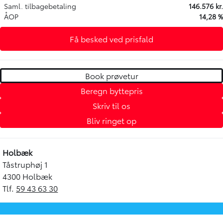
Saml. tilbagebetaling
146.576 kr.
ÅOP
14,28 %
Få besked ved prisfald
Book prøvetur
Beregn byttepris
Skriv til os
Bliv ringet op
Holbæk
Tåstruphøj 1
4300 Holbæk
Tlf.
59 43 63 30