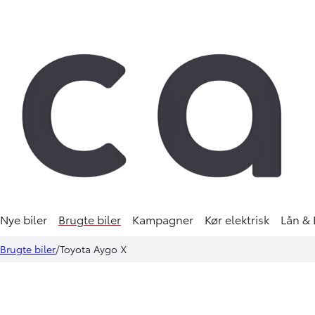
Nye biler
Brugte biler
Kampagner
Kør elektrisk
Lån & 
Toyota Aygo X
149.900 kr.
Brugte biler
Toyota Aygo X
1.0 benzin (72 hk) Active
KONTANT