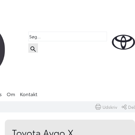
s
Om
Kontakt
Udskriv
Del
Book prøvetur
Beregn byttepris
Toyota Aygo X