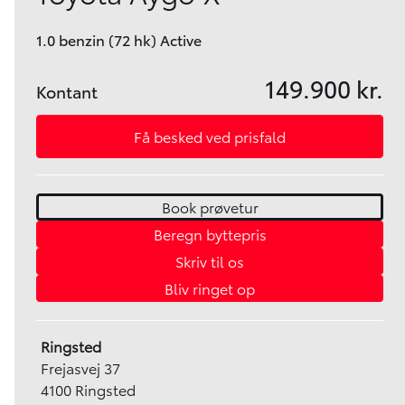
1.0 benzin (72 hk) Active
149.900 kr.
Kontant
Få besked ved prisfald
Book prøvetur
Beregn byttepris
Skriv til os
Bliv ringet op
Ringsted
Frejasvej 37
4100 Ringsted