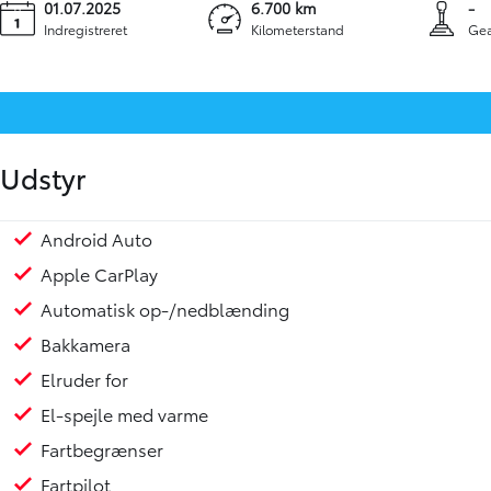
01.07.2025
6.700 km
-
Indregistreret
Kilometerstand
Gea
Udstyr
Android Auto
17" Alufælge
LED Baglygter
Mørktonede ruder bag
Regnsensor
Tågelygter
Højdejusterbart førersæde
Justerbart rat
Splitbagsæde
Stemmestyring
Isofix
Selestrammer
Skiltegenkendelse
Startspærre
Vejbaneassistent
Toyota Safety Sense
Toyota Connected Services
Start/stop-system
Skumringssensor
Ikke ryger
Fortsat fabriksgaranti
Ring for prøvetur
Automatisk nødbremsesystem
Automatisk nødopkald
Dæktrykssensor
Apple CarPlay
Automatisk op-/nedblænding
Bakkamera
Elruder for
El-spejle med varme
Fartbegrænser
Fartpilot