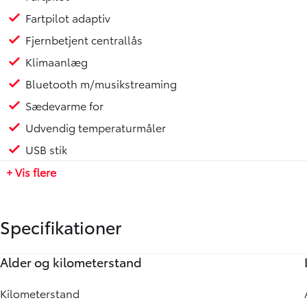
Fartpilot adaptiv
Fjernbetjent centrallås
Klimaanlæg
Bluetooth m/musikstreaming
Sædevarme for
Udvendig temperaturmåler
USB stik
+ Vis flere
Specifikationer
Alder og kilometerstand
Motor og ydelse
Rummelighed og mål
Økonomi
Annoncedata
Kilometerstand
0-100 km/t
Køreklar vægt
Brændstofforbrug (NEDC)
Senest rettet