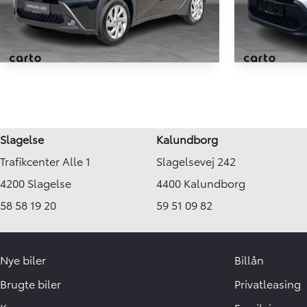
Nej
-
Tankstørrelse
-
NYHED
Toyota Aygo X
Toyota A
1.0 benzin (72 hk) Active
1,0 VVT-I Acti
9.000 km
53.033 km
Slagelse
Kalundborg
2025
2022
Trafikcenter Alle 1
Slagelsevej 242
Benzin
Benzin
Ringsted
Ringsted
4200 Slagelse
4400 Kalundborg
149.900
KONTANT
KONTANT
KR.
58 58 19 20
59 51 09 82
Nye biler
Billån
Brugte biler
Privatleasing