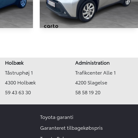
Toyota Aygo X
.
1,0 VVT-I Active 72HK 5d
12.753 km
Holbæk
Administration
2024
Tåstruphøj 1
Trafikcenter Alle 1
Benzin
Holbæk
4300 Holbæk
4200 Slagelse
144.900
139.900
KONTANT
KR.
KR.
59 43 63 30
58 58 19 20
Toyota garanti
Garanteret tilbagekøbspris