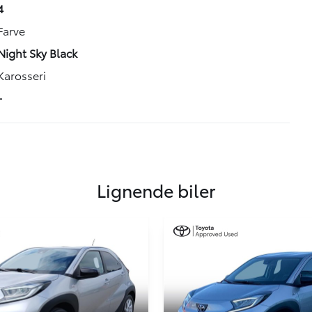
4
Farve
Night Sky Black
Karosseri
-
Lignende biler